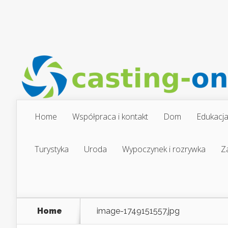
Home
Współpraca i kontakt
Dom
Edukacj
Turystyka
Uroda
Wypoczynek i rozrywka
Z
Home
image-1749151557.jpg