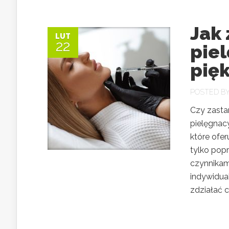
Jak
LUT
22
piel
pięk
POSTED B
Czy zastan
pielęgnac
które ofer
tylko popr
czynnikam
indywidua
zdziałać cu