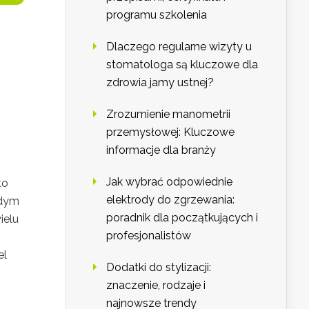
programu szkolenia
Dlaczego regularne wizyty u
stomatologa są kluczowe dla
zdrowia jamy ustnej?
Zrozumienie manometrii
przemysłowej: Kluczowe
informacje dla branży
Jak wybrać odpowiednie
to
elektrody do zgrzewania:
żdym
poradnik dla początkujących i
ielu
profesjonalistów
el
Dodatki do stylizacji:
znaczenie, rodzaje i
najnowsze trendy