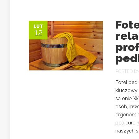
Fote
LUT
12
rela
pro
ped
POSTED B
Fotel pedi
kluczowy 
salonie. W
osób, inwe
ergonomic
pedicure 
naszych st