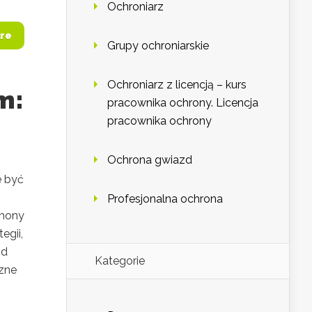
Ochroniarz
re
Grupy ochroniarskie
Ochroniarz z licencją – kurs
m:
pracownika ochrony. Licencja
pracownika ochrony
Ochrona gwiazd
e być
Profesjonalna ochrona
rmony
egii,
Od
Kategorie
czne