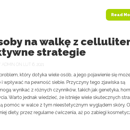
Read Mo
oby na walkę z cellulite
ktywne strategie
Y
ADMIN
ON LUT 6, 2021
o problem, który dotyka wiele osób, a jego pojawienie się moż
e i wpływać na pewność siebie. Przyczyny tego zjawiska są
 mogą wynikać z różnych czynników, takich jak genetyka, ho
ycia. Warto jednak wiedzieć, że istnieje wiele skutecznych strat
ą pomóc w walce z tym nieestetycznym wyglądem skóry. 
iej diety, przez regularne ćwiczenia, aż po zabiegi kosmety