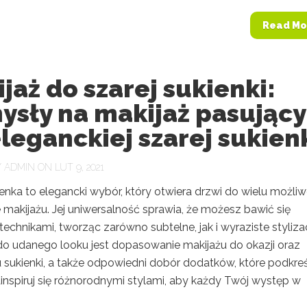
Read Mo
jaż do szarej sukienki:
ysły na makijaż pasujący
leganckiej szarej sukien
Y
ADMIN
ON LUT 9, 2021
enka to elegancki wybór, który otwiera drzwi do wielu możliw
 makijażu. Jej uniwersalność sprawia, że możesz bawić się
 technikami, tworząc zarówno subtelne, jak i wyraziste stylizac
o udanego looku jest dopasowanie makijażu do okazji oraz
u sukienki, a także odpowiedni dobór dodatków, które podkre
inspiruj się różnorodnymi stylami, aby każdy Twój występ w