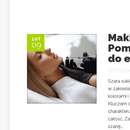
Maki
LUT
09
Pom
do e
POSTED B
Szara suki
w zakresie
kolorami i
Kluczem d
charakter
całość. Za
szarej...