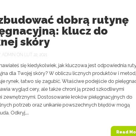
 zbudować dobrą rutynę
ęgnacyjną: klucz do
nej skóry
Y
ADMIN
ON LUT 22, 2021
awiałeś się kiedykolwiek, jak kluczowa jest odpowiednia rut
yjna dla Twojej skóry? W obliczu licznych produktów i metod
uje rynek, łatwo się zagubić. Właściwe podejście do pielęgnacj
awia wygląd cery, ale także chroni ją przed szkodliwymi
i zewnętrznymi. Dostosowanie kroków pielęgnacyjnych do
lnych potrzeb oraz unikanie powszechnych błędów mogą
da. Odkryj,...
Read Mo