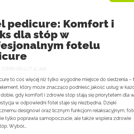
l pedicure: Komfort i
ks dla stóp w
fesjonalnym fotelu
icure
Y
ADMIN
ON LUT 12, 2021
cure to coś więcej niż tylko wygodne miejsce do siedzenia – 
element, który może znacząco podnieść jakość usług w ka
 dobie, gdy komfort i zdrowie stóp stają się priorytetem dla w
stycja w odpowiedni fotel staje się niezbędna. Dzięki
znemu designowi oraz licznym funkcjom relaksacyjnym, fot
nie tylko poprawia samopoczucie, ale także wspiera zdrowie
óp. Wybór...