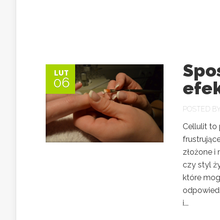
Spos
LUT
06
efe
POSTED B
Cellulit t
frustrując
złożone i
czy styl ż
które mog
odpowiedn
i...