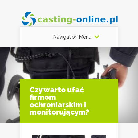
Navigation Menu
Czy warto ufać
firmom
ochroniarskim i
monitorującym?