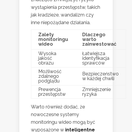
wystąpienia przestępstw, takich
jak kradzieże, wandalizm czy
inne niepożądane działania.
Zalety
Dlaczego
monitoringu
warto
wideo
zainwestować
Wysoka
Łatwiejsza
jakość
identyfikacja
obrazu
sprawców
Możliwość
Bezpieczeństwo
zdalnego
w każdej chwili
podglądu
Prewencja
Zmniejszenie
przestępstw
ryzyka
Warto również dodać, że
nowoczesne systemy
monitoringu wideo mogą być
wyposażone w
inteligentne