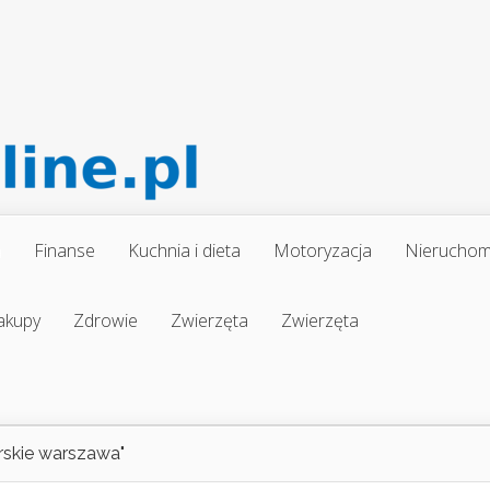
a
Finanse
Kuchnia i dieta
Motoryzacja
Nieruchom
akupy
Zdrowie
Zwierzęta
Zwierzęta
rskie warszawa"