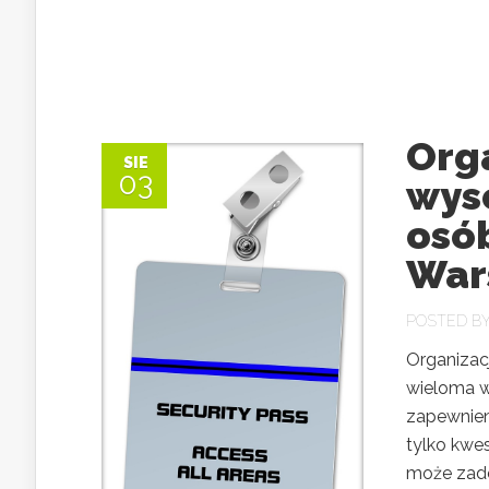
Org
SIE
03
wys
osób
War
POSTED B
Organizacj
wieloma w
zapewnien
tylko kwe
może zade