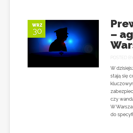
Pre
WRZ
30
– a
War
POSTED B
W dzisiej
stają się 
kluczowym
zabezpiec
czy wanda
W Warszaw
do specyfi