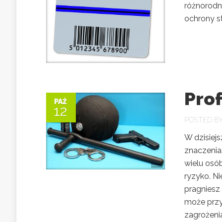
różnorodn
ochrony st
Pro
PAŹ
12
POSTED B
W dzisiej
znaczenia,
wielu osó
ryzyko. Ni
pragniesz 
może przyn
zagrożenia