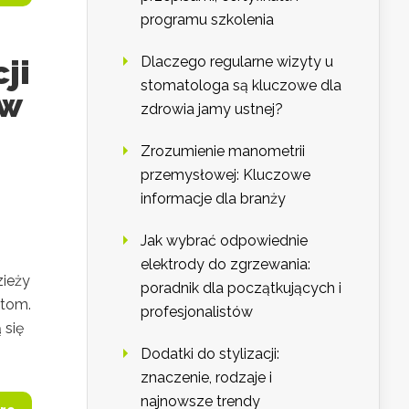
programu szkolenia
ji
Dlaczego regularne wizyty u
stomatologa są kluczowe dla
 w
zdrowia jamy ustnej?
Zrozumienie manometrii
przemysłowej: Kluczowe
informacje dla branży
Jak wybrać odpowiednie
elektrody do zgrzewania:
zieży
poradnik dla początkujących i
ntom.
profesjonalistów
 się
Dodatki do stylizacji:
znaczenie, rodzaje i
najnowsze trendy