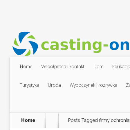
Home
Współpraca i kontakt
Dom
Edukacj
Turystyka
Uroda
Wypoczynek i rozrywka
Z
Home
Posts Tagged
firmy ochronia