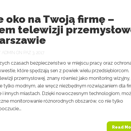
 oko na Twoją firmę –
tem telewizji przemysłow
arszawie
Y
ADMIN
ON PAŹ 3, 2017
szych czasach bezpieczeństwo w miejscu pracy oraz ochron
kwestie, które spędzają sen z powiek wielu przedsiębiorcom.
ewizji przemysłowej, znany również jako monitoring wizyjny,
 nie tylko modnym, ale wręcz niezbędnym rozwiązaniem dla fi
 i innych miastach. Dzięki nowoczesnym technologiom, moż
eczne monitorowanie różnorodnych obszarów, co nie tylko
oczucie...
Read Mo