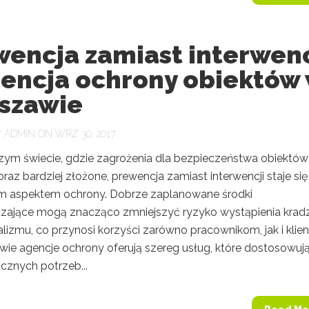
wencja zamiast interwenc
gencja ochrony obiektów
szawie
Y
ADMIN
ON WRZ 30, 2017
szym świecie, gdzie zagrożenia dla bezpieczeństwa obiektów
coraz bardziej złożone, prewencja zamiast interwencji staje się
 aspektem ochrony. Dobrze zaplanowane środki
zające mogą znacząco zmniejszyć ryzyko wystąpienia krad
lizmu, co przynosi korzyści zarówno pracownikom, jak i klie
ie agencje ochrony oferują szereg usług, które dostosowują
cznych potrzeb...