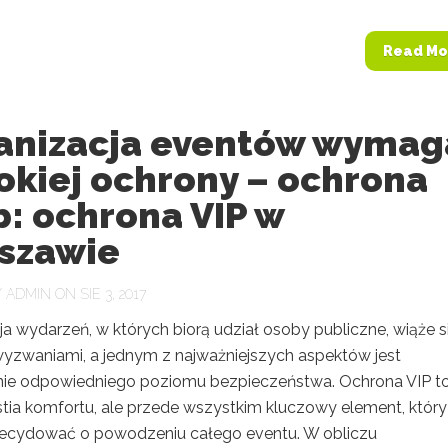
Read Mo
anizacja eventów wymag
okiej ochrony – ochrona
: ochrona VIP w
szawie
Y
ADMIN
ON SIE 3, 2017
a wydarzeń, w których biorą udział osoby publiczne, wiąże s
yzwaniami, a jednym z najważniejszych aspektów jest
ie odpowiedniego poziomu bezpieczeństwa. Ochrona VIP to
stia komfortu, ale przede wszystkim kluczowy element, który
cydować o powodzeniu całego eventu. W obliczu