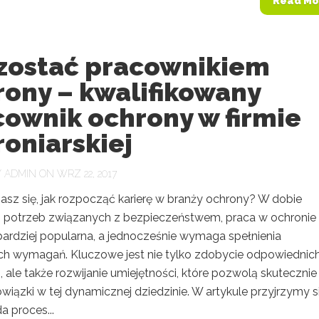
Read Mo
 zostać pracownikiem
rony – kwalifikowany
cownik ochrony w firmie
oniarskiej
Y
ADMIN
ON WRZ 22, 2017
asz się, jak rozpocząć karierę w branży ochrony? W dobie
 potrzeb związanych z bezpieczeństwem, praca w ochronie 
bardziej popularna, a jednocześnie wymaga spełnienia
ch wymagań. Kluczowe jest nie tylko zdobycie odpowiednic
ji, ale także rozwijanie umiejętności, które pozwolą skutecznie
wiązki w tej dynamicznej dziedzinie. W artykule przyjrzymy si
a proces...