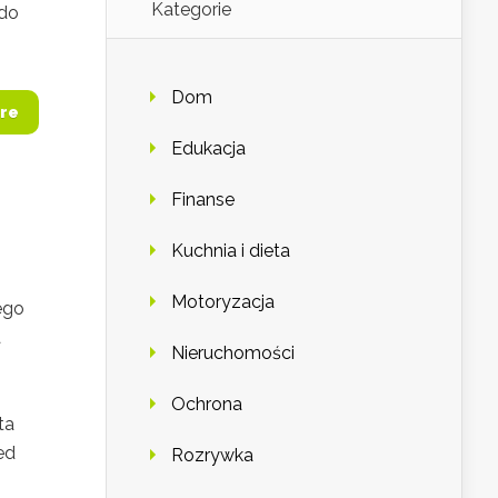
Kategorie
 do
Dom
re
Edukacja
Finanse
Kuchnia i dieta
Motoryzacja
ego
a
Nieruchomości
Ochrona
ta
ed
Rozrywka