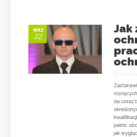
Jak
WRZ
22
och
pra
ochr
POSTED B
Zastanawi
rosnących
się coraz 
określony
kwalifikac
pełnić obo
jak wygląd