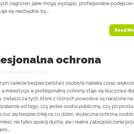
ych zagrożeń, jakie mogą wystąpić, profesjonalne podejście
aje się niezbędne, by...
Read Mo
fesjonalna ochrona
Y
ADMIN
ON PAŹ 12, 2014
szym świecie bezpieczeństwo osobiste nabiera coraz większ
 a inwestycja w profesjonalną ochronę staje się kluczowa dl
b, zwłaszcza tych, które z różnych powodów są narażone na
ezależnie od tego, czy jesteś osobą publiczną, czy po prostu
czuć się bezpieczniej na co dzień, skuteczna ochrona osobis
ieść nie tylko spokój ducha, ale i realne zabezpieczenie prz
mi....