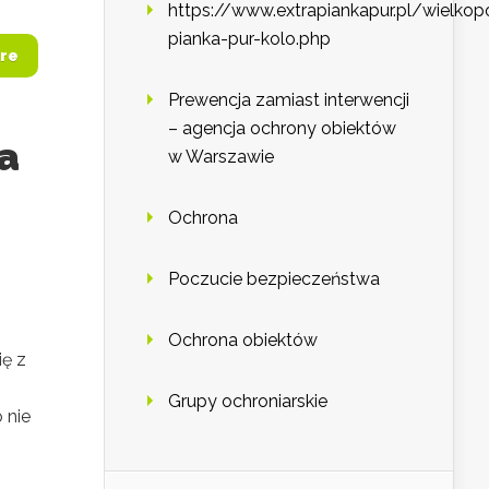
https://www.extrapiankapur.pl/wielkop
pianka-pur-kolo.php
re
Prewencja zamiast interwencji
– agencja ochrony obiektów
a
w Warszawie
Ochrona
Poczucie bezpieczeństwa
Ochrona obiektów
ię z
Grupy ochroniarskie
 nie