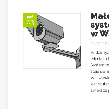
Małe
PAŹ
03
sys
w W
POSTED B
W dzisiej
mienia to 
System tel
staje się
Warszawie
jest skut
zwiększa p