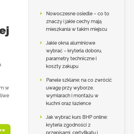
Nowoczesne osiedle – co to
znaczy i jakie cechy mają
ej
mieszkania w takim miejscu
Jakie okna aluminiowe
wybrać – kryteria doboru,
parametry techniczne i
a
koszty zakupu
Panele szklane: na co zwrócić
rm w
uwagę przy wyborze,
liwe
wymiarach i montażu w
kuchni oraz łazience
Jak wybrać kurs BHP online:
kryteria zgodności z
re
przepisami, certyfikatu i