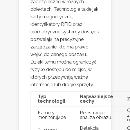
zabezpieczeń w różnych
obiektach. Technologie takie jak
karty magnetyczne,
identyfikatory RFID oraz
biometryczne systemy dostępu
pozwalają na precyzyjne
zarządzanie, kto ma prawo
wejść do danego obszaru.
Dzięki temu można ograniczyć
ryzyko dostępu do miejsc, w
których przebywają ważne
informacje lub drogie sprzęty.
Typ
Najważniejsze
Z
technologii
cechy
O
Kamery
Rejestracja i
z
monitorujące
analiza obrazu
o
Detekcja
O