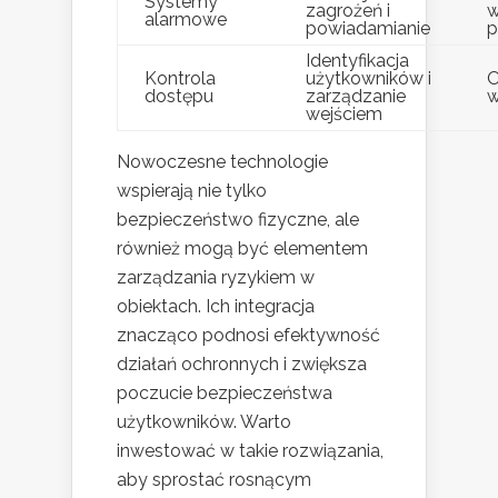
Systemy
zagrożeń i
w
alarmowe
powiadamianie
p
Identyfikacja
Kontrola
użytkowników i
O
dostępu
zarządzanie
w
wejściem
Nowoczesne technologie
wspierają nie tylko
bezpieczeństwo fizyczne, ale
również mogą być elementem
zarządzania ryzykiem w
obiektach. Ich integracja
znacząco podnosi efektywność
działań ochronnych i zwiększa
poczucie bezpieczeństwa
użytkowników. Warto
inwestować w takie rozwiązania,
aby sprostać rosnącym