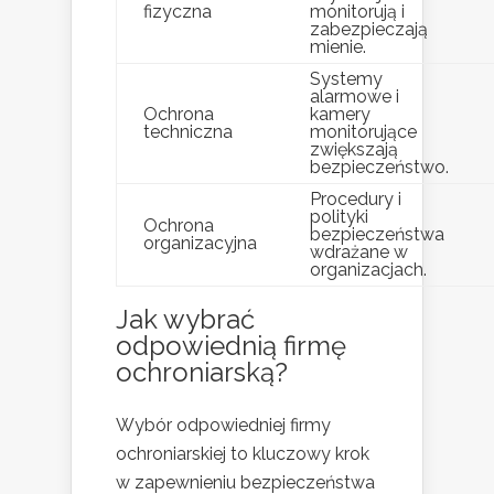
fizyczna
monitorują i
zabezpieczają
mienie.
Systemy
alarmowe i
Ochrona
kamery
techniczna
monitorujące
zwiększają
bezpieczeństwo.
Procedury i
polityki
Ochrona
bezpieczeństwa
organizacyjna
wdrażane w
organizacjach.
Jak wybrać
odpowiednią firmę
ochroniarską?
Wybór odpowiedniej firmy
ochroniarskiej to kluczowy krok
w zapewnieniu bezpieczeństwa