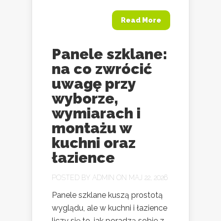
Read More
Panele szklane:
na co zwrócić
uwagę przy
wyborze,
wymiarach i
montażu w
kuchni oraz
łazience
POSTED BY
ADMIN
ON MAJ 22, 2026
Panele szklane kuszą prostotą
wyglądu, ale w kuchni i łazience
liczy się to, jak poradzą sobie z