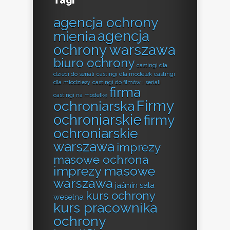
Tagi
agencja ochrony
agencja
mienia
ochrony warszawa
biuro ochrony
castingi dla
dzieci do seriali
castingi dla modelek
castingi
dla młodzieży
castingi do filmów i seriali
firma
castingi na modelkę
Firmy
ochroniarska
ochroniarskie
firmy
ochroniarskie
warszawa
imprezy
masowe ochrona
imprezy masowe
warszawa
jaśmin sala
kurs ochrony
weselna
kurs pracownika
ochrony