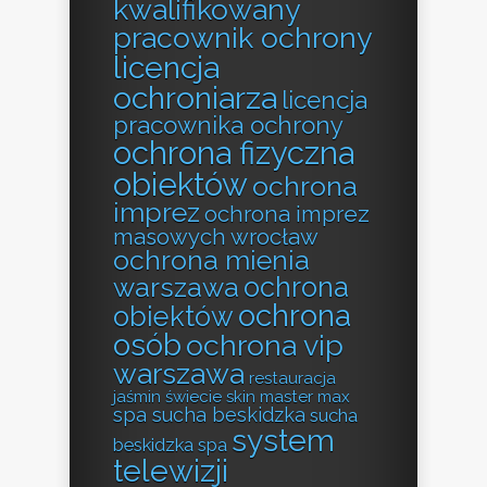
kwalifikowany
pracownik ochrony
licencja
ochroniarza
licencja
pracownika ochrony
ochrona fizyczna
obiektów
ochrona
imprez
ochrona imprez
masowych wrocław
ochrona mienia
ochrona
warszawa
ochrona
obiektów
osób
ochrona vip
warszawa
restauracja
jaśmin świecie
skin master max
spa sucha beskidzka
sucha
system
beskidzka spa
telewizji