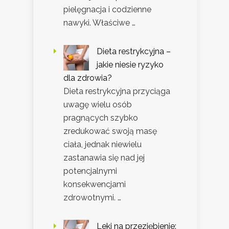
pielęgnacja i codzienne
nawyki. Właściwe …
Dieta restrykcyjna –
jakie niesie ryzyko
dla zdrowia?
Dieta restrykcyjna przyciąga
uwagę wielu osób
pragnących szybko
zredukować swoją masę
ciała, jednak niewielu
zastanawia się nad jej
potencjalnymi
konsekwencjami
zdrowotnymi. …
Leki na przeziębienie: