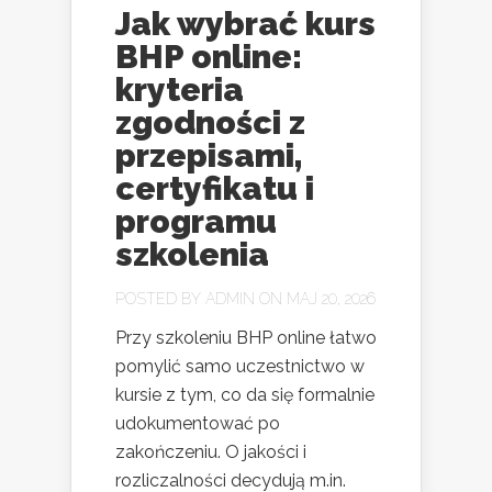
Jak wybrać kurs
BHP online:
kryteria
zgodności z
przepisami,
certyfikatu i
programu
szkolenia
POSTED BY
ADMIN
ON MAJ 20, 2026
Przy szkoleniu BHP online łatwo
pomylić samo uczestnictwo w
kursie z tym, co da się formalnie
udokumentować po
zakończeniu. O jakości i
rozliczalności decydują m.in.