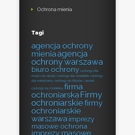
Ochrona mienia
Tagi
agencja ochrony
agencja
mienia
ochrony warszawa
biuro ochrony
castingi dla
dzieci do seriali
castingi dla modelek
castingi
dla młodzieży
castingi do filmów i seriali
firma
castingi na modelkę
Firmy
ochroniarska
ochroniarskie
firmy
ochroniarskie
warszawa
imprezy
masowe ochrona
imprezy masowe