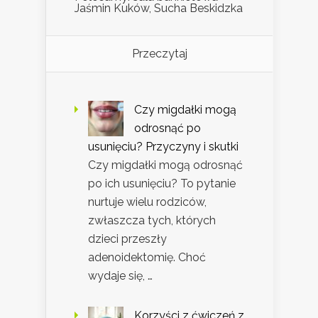
Jaśmin Kuków, Sucha Beskidzka
Przeczytaj
Czy migdałki mogą
odrosnąć po
usunięciu? Przyczyny i skutki
Czy migdałki mogą odrosnąć
po ich usunięciu? To pytanie
nurtuje wielu rodziców,
zwłaszcza tych, których
dzieci przeszły
adenoidektomię. Choć
wydaje się, …
Korzyści z ćwiczeń z