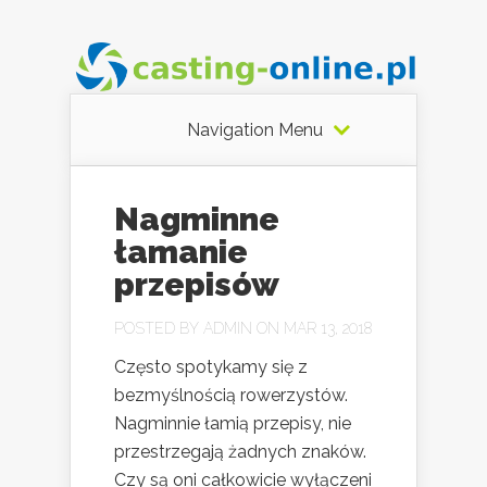
Navigation Menu
Nagminne
łamanie
przepisów
POSTED BY
ADMIN
ON MAR 13, 2018
Często spotykamy się z
bezmyślnością rowerzystów.
Nagminnie łamią przepisy, nie
przestrzegają żadnych znaków.
Czy są oni całkowicie wyłączeni