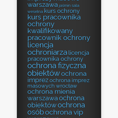
warszawa
jaśmin sala
kurs ochrony
weselna
kurs pracownika
ochrony
kwalifikowany
pracownik ochrony
licencja
ochroniarza
licencja
pracownika ochrony
ochrona fizyczna
obiektów
ochrona
imprez
ochrona imprez
masowych wrocław
ochrona mienia
ochrona
warszawa
ochrona
obiektów
osób
ochrona vip