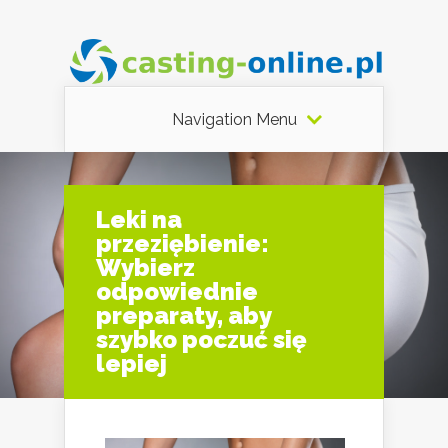
Navigation Menu
Leki na
przeziębienie:
Wybierz
odpowiednie
preparaty, aby
szybko poczuć się
lepiej