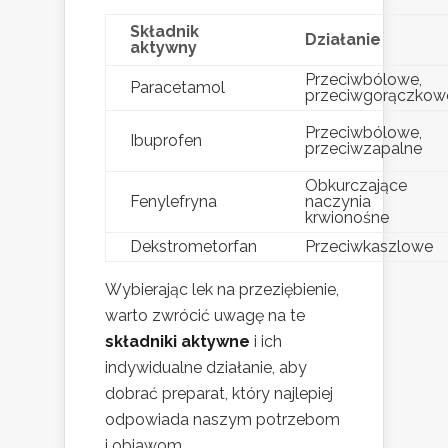
Składnik
Działanie
aktywny
Przeciwbólowe,
Paracetamol
przeciwgorączkow
Przeciwbólowe,
Ibuprofen
przeciwzapalne
Obkurczające
Fenylefryna
naczynia
krwionośne
Dekstrometorfan
Przeciwkaszlowe
Wybierając lek na przeziębienie,
warto zwrócić uwagę na te
składniki aktywne
i ich
indywidualne działanie, aby
dobrać preparat, który najlepiej
odpowiada naszym potrzebom
i objawom.