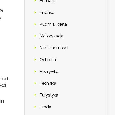
Edukacja
ne
Finanse
y
Kuchnia i dieta
Motoryzacja
Nieruchomości
Ochrona
Rozrywka
okci.
Technika
kci.
Turystyka
jki
Uroda