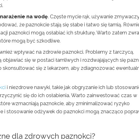
i.
narażenie na wodę
. Częste mycie rąk, używanie zmywacz
ać, że paznokcie stają się słabe i łatwo się łamią. Równi
acji paznokci mogą osłabiać ich strukturę. Warto zatem zwr
 które mogą być szkodliwe.
nież wpływać na zdrowie paznokci. Problemy z tarczycą,
objawiać się w postaci łamliwych i rozdwajających się pazn
o skonsultować się z lekarzem, aby zdiagnozować ewentual
kci
i niezdrowe nawyki, takie jak obgryzanie ich lub stosowani
przyczynić się do ich osłabienia. Warto zainwestować czas w
 które wzmacniają paznokcie, aby zminimalizować ryzyko
żanie i stosowanie odżywek do paznokci mogą znacząco popra
żne dla zdrowych paznokci?