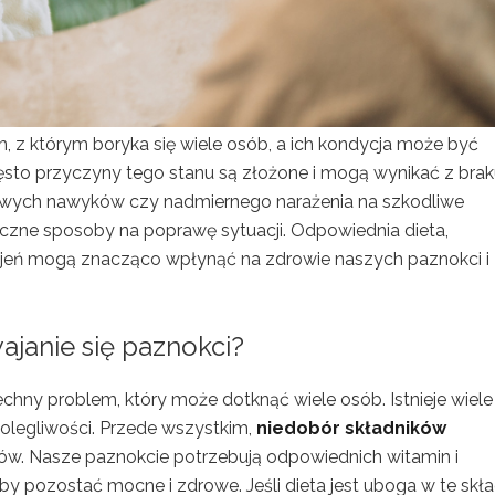
m, z którym boryka się wiele osób, a ich kondycja może być
sto przyczyny tego stanu są złożone i mogą wynikać z bra
wych nawyków czy nadmiernego narażenia na szkodliwe
uteczne sposoby na poprawę sytuacji. Odpowiednia dieta,
ajeń mogą znacząco wpłynąć na zdrowie naszych paznokci i
janie się paznokci?
chny problem, który może dotknąć wiele osób. Istnieje wiele
dolegliwości. Przede wszystkim,
niedobór składników
w. Nasze paznokcie potrzebują odpowiednich witamin i
aby pozostać mocne i zdrowe. Jeśli dieta jest uboga w te skład