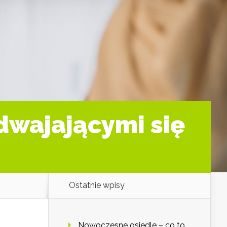
zdwajającymi się
Ostatnie wpisy
Nowoczesne osiedle – co to