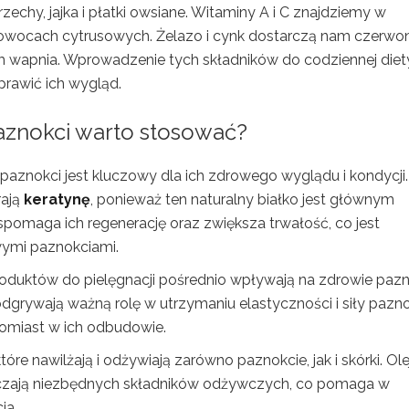
echy, jajka i płatki owsiane. Witaminy A i C znajdziemy w
 owocach cytrusowych. Żelazo i cynk dostarczą nam czerwo
em wapnia. Wprowadzenie tych składników do codziennej diet
rawić ich wygląd.
paznokci warto stosować?
aznokci jest kluczowy dla ich zdrowego wyglądu i kondycji.
rają
keratynę
, ponieważ ten naturalny białko jest głównym
omaga ich regenerację oraz zwiększa trwałość, co jest
iwymi paznokciami.
oduktów do pielęgnacji pośrednio wpływają na zdrowie pazn
 odgrywają ważną rolę w utrzymaniu elastyczności i siły pazno
tomiast w ich odbudowie.
które nawilżają i odżywiają zarówno paznokcie, jak i skórki. Ole
arczają niezbędnych składników odżywczych, co pomaga w
ia.