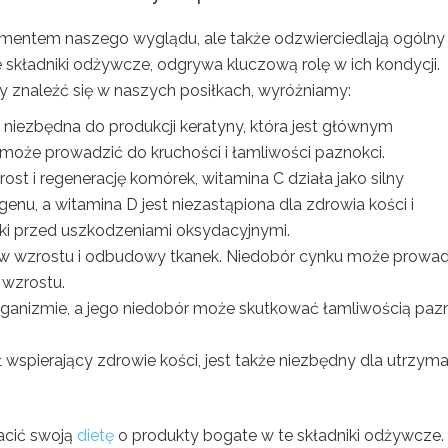
mentem naszego wyglądu, ale także odzwierciedlają ogólny
 składniki odżywcze, odgrywa kluczową rolę w ich kondycji.
y znaleźć się w naszych posiłkach, wyróżniamy:
t niezbędna do produkcji keratyny, która jest głównym
r może prowadzić do kruchości i łamliwości paznokci.
ost i regenerację komórek, witamina C działa jako silny
nu, a witamina D jest niezastąpiona dla zdrowia kości i
ki przed uszkodzeniami oksydacyjnymi.
sów wzrostu i odbudowy tkanek. Niedobór cynku może prowad
 wzrostu.
 organizmie, a jego niedobór może skutkować łamliwością paz
wspierający zdrowie kości, jest także niezbędny dla utrzyma
acić swoją
dietę
o produkty bogate w te składniki odżywcze.