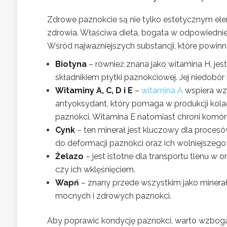
Zdrowe paznokcie są nie tylko estetycznym ele
zdrowia. Właściwa dieta, bogata w odpowiednie
Wśród najważniejszych substancji, które powinn
Biotyna
– również znana jako witamina H, jes
składnikiem płytki paznokciowej. Jej niedobó
Witaminy A, C, D i E
–
witamina A
wspiera wzr
antyoksydant, który pomaga w produkcji kolage
paznokci. Witamina E natomiast chroni komór
Cynk
– ten minerał jest kluczowy dla proce
do deformacji paznokci oraz ich wolniejszego
Żelazo
– jest istotne dla transportu tlenu w
czy ich wklęśnięciem.
Wapń
– znany przede wszystkim jako minerał 
mocnych i zdrowych paznokci.
Aby poprawić kondycję paznokci, warto wzbog