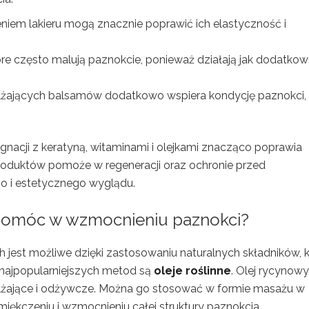
iem lakieru mogą znacznie poprawić ich elastyczność i
óre często malują paznokcie, ponieważ działają jak dodatko
wilżających balsamów dodatkowo wspiera kondycję paznokci,
acji z keratyną, witaminami i olejkami znacząco poprawia
produktów pomoże w regeneracji oraz ochronie przed
go i estetycznego wyglądu.
omóc w wzmocnieniu paznokci?
st możliwe dzięki zastosowaniu naturalnych składników, k
 najpopularniejszych metod są
oleje roślinne
. Olej rycynowy
ilżające i odżywcze. Można go stosować w formie masażu w
miękczeniu i wzmocnieniu całej struktury paznokcia.