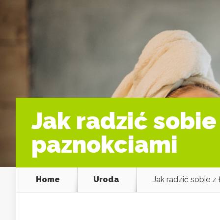
Jak radzić sobie
paznokciami
Home
Uroda
Jak radzić sobie z