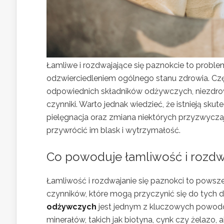
Łamliwe i rozdwajające się paznokcie to proble
odzwierciedleniem ogólnego stanu zdrowia. Czę
odpowiednich składników odżywczych, niezdro
czynniki. Warto jednak wiedzieć, że istnieją sk
pielęgnacja oraz zmiana niektórych przyzwycz
przywrócić im blask i wytrzymałość.
Co powoduje łamliwość i rozdwa
Łamliwość i rozdwajanie się paznokci to powsze
czynników, które mogą przyczynić się do tych 
odżywczych
jest jednym z kluczowych powodó
minerałów, takich jak biotyna, cynk czy żelazo, 