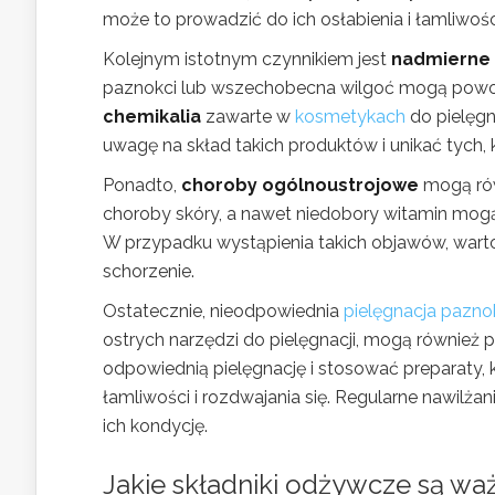
może to prowadzić do ich osłabienia i łamliwośc
Kolejnym istotnym czynnikiem jest
nadmierne 
paznokci lub wszechobecna wilgoć mogą powodow
chemikalia
zawarte w
kosmetykach
do pielęgn
uwagę na skład takich produktów i unikać tych,
Ponadto,
choroby ogólnoustrojowe
mogą rów
choroby skóry, a nawet niedobory witamin mogą 
W przypadku wystąpienia takich objawów, wart
schorzenie.
Ostatecznie, nieodpowiednia
pielęgnacja pazno
ostrych narzędzi do pielęgnacji, mogą również 
odpowiednią pielęgnację i stosować preparaty,
łamliwości i rozdwajania się. Regularne nawil
ich kondycję.
Jakie składniki odżywcze są wa