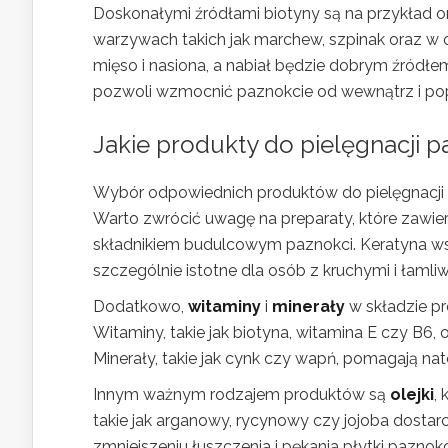
Doskonałymi źródłami biotyny są na przykład orz
warzywach takich jak marchew, szpinak oraz w
mięso i nasiona, a nabiał będzie dobrym źródł
pozwoli wzmocnić paznokcie od wewnątrz i pop
Jakie produkty do pielęgnacji 
Wybór odpowiednich produktów do pielęgnacji p
Warto zwrócić uwagę na preparaty, które zawie
składnikiem budulcowym paznokci. Keratyna wsp
szczególnie istotne dla osób z kruchymi i łaml
Dodatkowo,
witaminy
i
minerały
w składzie pr
Witaminy, takie jak biotyna, witamina E czy B6,
Minerały, takie jak cynk czy wapń, pomagają na
Innym ważnym rodzajem produktów są
olejki
, 
takie jak arganowy, rycynowy czy jojoba dost
zmniejszeniu łuszczenia i pękania płytki paznokc