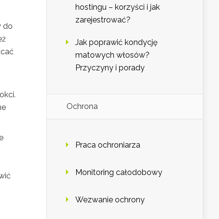
hostingu – korzyści i jak
zarejestrować?
y do
eż
Jak poprawić kondycję
acać
matowych włosów?
Przyczyny i porady
okci.
Ochrona
ne
e
Praca ochroniarza
Monitoring całodobowy
wić
Wezwanie ochrony