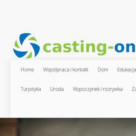
Home
Współpraca i kontakt
Dom
Edukacj
Turystyka
Uroda
Wypoczynek i rozrywka
Z