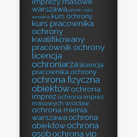
imprezy masowe
warszawa
jaśmin sala
kurs ochrony
weselna
kurs pracownika
ochrony
kwalifikowany
pracownik ochrony
licencja
ochroniarza
licencja
pracownika ochrony
ochrona fizyczna
obiektów
ochrona
imprez
ochrona imprez
masowych wrocław
ochrona mienia
ochrona
warszawa
ochrona
obiektów
osób
ochrona vip