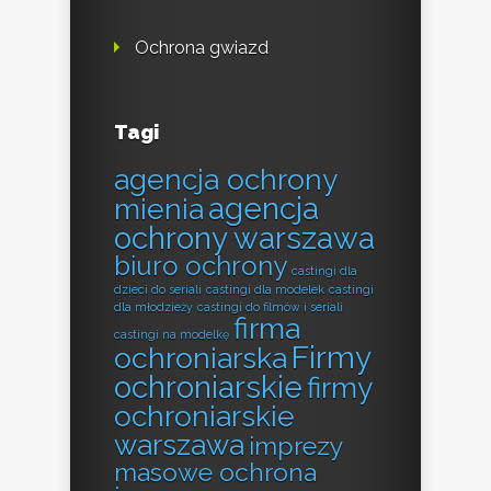
Ochrona gwiazd
Tagi
agencja ochrony
agencja
mienia
ochrony warszawa
biuro ochrony
castingi dla
dzieci do seriali
castingi dla modelek
castingi
dla młodzieży
castingi do filmów i seriali
firma
castingi na modelkę
Firmy
ochroniarska
ochroniarskie
firmy
ochroniarskie
warszawa
imprezy
masowe ochrona