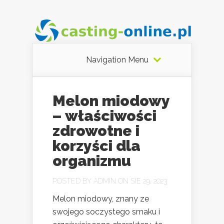
Navigation Menu
Melon miodowy
– właściwości
zdrowotne i
korzyści dla
organizmu
POSTED BY
ADMIN
ON SIE 29, 2023
Melon miodowy, znany ze
swojego soczystego smaku i