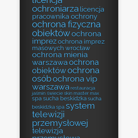
ochroniarza
licencja
pracownika ochrony
ochrona fizyczna
obiektów
ochrona
imprez
ochrona imprez
masowych wrocław
ochrona mienia
ochrona
warszawa
ochrona
obiektów
osób
ochrona vip
warszawa
restauracja
jaśmin świecie
skin master max
spa sucha beskidzka
sucha
system
beskidzka spa
telewizji
przemysłowej
telewizja