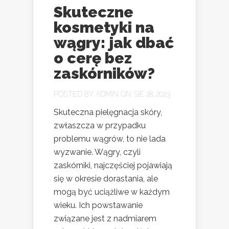
Skuteczne
kosmetyki na
wągry: jak dbać
o cerę bez
zaskórników?
POSTED BY
ADMIN
ON SIE 28, 2023
Skuteczna pielęgnacja skóry,
zwłaszcza w przypadku
problemu wągrów, to nie lada
wyzwanie. Wągry, czyli
zaskórniki, najczęściej pojawiają
się w okresie dorastania, ale
mogą być uciążliwe w każdym
wieku. Ich powstawanie
związane jest z nadmiarem