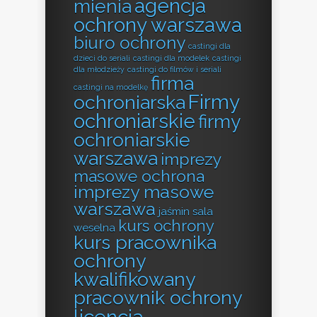
agencja
mienia
ochrony warszawa
biuro ochrony
castingi dla
dzieci do seriali
castingi dla modelek
castingi
dla młodzieży
castingi do filmów i seriali
firma
castingi na modelkę
Firmy
ochroniarska
ochroniarskie
firmy
ochroniarskie
warszawa
imprezy
masowe ochrona
imprezy masowe
warszawa
jaśmin sala
kurs ochrony
weselna
kurs pracownika
ochrony
kwalifikowany
pracownik ochrony
licencja