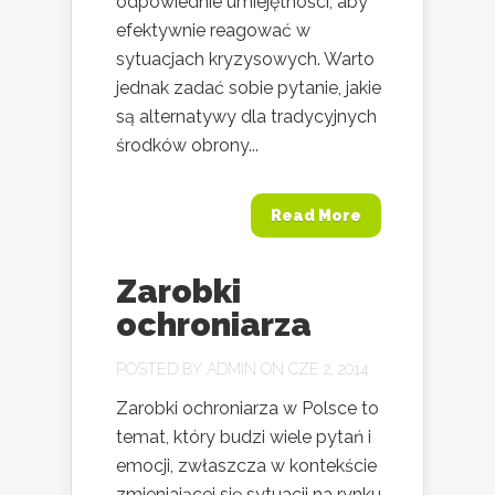
odpowiednie umiejętności, aby
efektywnie reagować w
sytuacjach kryzysowych. Warto
jednak zadać sobie pytanie, jakie
są alternatywy dla tradycyjnych
środków obrony...
Read More
Zarobki
ochroniarza
POSTED BY
ADMIN
ON CZE 2, 2014
Zarobki ochroniarza w Polsce to
temat, który budzi wiele pytań i
emocji, zwłaszcza w kontekście
zmieniającej się sytuacji na rynku