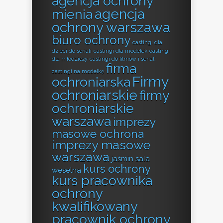
agencja ochrony
agencja
mienia
ochrony warszawa
biuro ochrony
castingi dla
dzieci do seriali
castingi dla modelek
castingi
dla młodzieży
castingi do filmów i seriali
firma
castingi na modelkę
Firmy
ochroniarska
ochroniarskie
firmy
ochroniarskie
warszawa
imprezy
masowe ochrona
imprezy masowe
warszawa
jaśmin sala
kurs ochrony
weselna
kurs pracownika
ochrony
kwalifikowany
pracownik ochrony