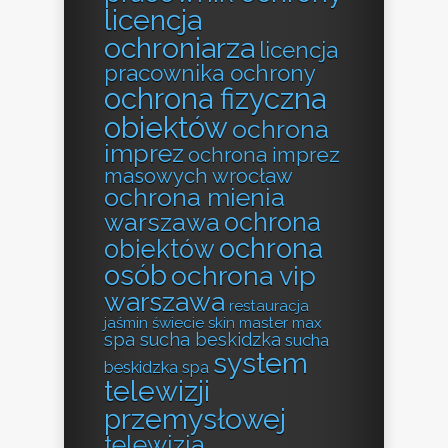
licencja
ochroniarza
licencja
pracownika ochrony
ochrona fizyczna
obiektów
ochrona
imprez
ochrona imprez
masowych wrocław
ochrona mienia
ochrona
warszawa
ochrona
obiektów
osób
ochrona vip
warszawa
restauracja
jaśmin świecie
skin master max
spa sucha beskidzka
sucha
system
beskidzka spa
telewizji
przemysłowej
telewizja