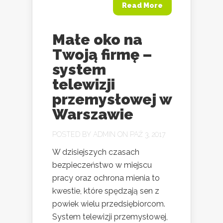
Read More
Małe oko na
Twoją firmę –
system
telewizji
przemysłowej w
Warszawie
POSTED BY
ADMIN
ON PAŹ 3, 2017
W dzisiejszych czasach
bezpieczeństwo w miejscu
pracy oraz ochrona mienia to
kwestie, które spędzają sen z
powiek wielu przedsiębiorcom.
System telewizji przemysłowej,