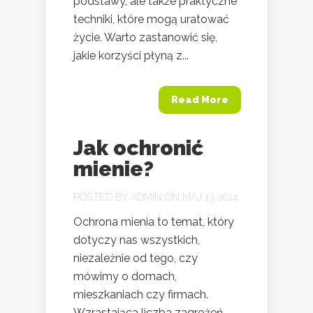
podstawy, ale także praktyczne
techniki, które mogą uratować
życie. Warto zastanowić się,
jakie korzyści płyną z...
Read More
Jak ochronić
mienie?
POSTED BY
ADMIN
ON MAJ 13, 2014
Ochrona mienia to temat, który
dotyczy nas wszystkich,
niezależnie od tego, czy
mówimy o domach,
mieszkaniach czy firmach.
Wzrastająca liczba zagrożeń,