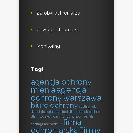
Zarobki ochroniarza
Zawód ochroniarza
Monitoring
Tagi
agencja ochrony
agencja
mienia
ochrony warszawa
biuro ochrony
castingi dla
dzieci do seriali
castingi dla modelek
castingi
dla młodzieży
castingi do filmów i seriali
firma
castingi na modelkę
Firmy
ochroniarska