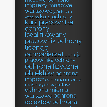
imprezy masowe
warszawa
jaśmin sala
kurs ochrony
weselna
kurs pracownika
ochrony
kwalifikowany
pracownik ochrony
licencja
ochroniarza
licencja
pracownika ochrony
ochrona fizyczna
obiektów
ochrona
imprez
ochrona imprez
masowych wrocław
ochrona mienia
ochrona
warszawa
ochrona
obiektów