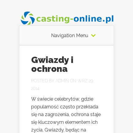
Navigation Menu
Gwiazdy i
ochrona
POSTED BY
ADMIN
ON WRZ 29,
2014
W świecie celebrytów, gdzie
popularność często przekłada
się na zagrożenia, ochrona staje
się kluczowym elementem ich
życia. Gwiazdy, będąc na