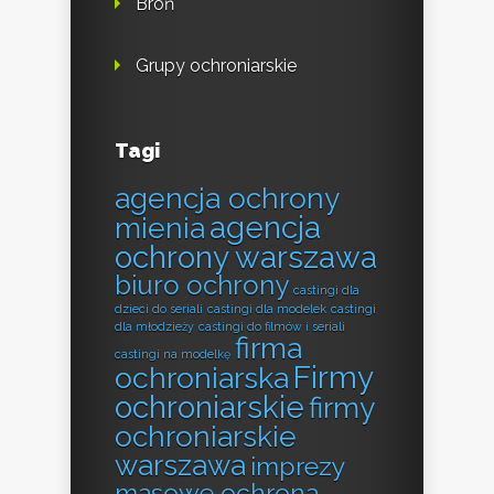
Broń
Grupy ochroniarskie
Tagi
agencja ochrony
agencja
mienia
ochrony warszawa
biuro ochrony
castingi dla
dzieci do seriali
castingi dla modelek
castingi
dla młodzieży
castingi do filmów i seriali
firma
castingi na modelkę
Firmy
ochroniarska
ochroniarskie
firmy
ochroniarskie
warszawa
imprezy
masowe ochrona