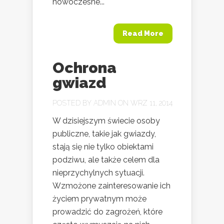
nowoczesne...
Read More
Ochrona
gwiazd
POSTED BY
ADMIN
ON WRZ 11, 2014
W dzisiejszym świecie osoby
publiczne, takie jak gwiazdy,
stają się nie tylko obiektami
podziwu, ale także celem dla
nieprzychylnych sytuacji.
Wzmożone zainteresowanie ich
życiem prywatnym może
prowadzić do zagrożeń, które