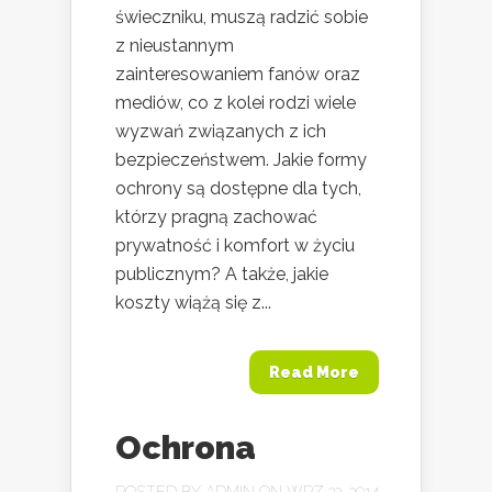
świeczniku, muszą radzić sobie
z nieustannym
zainteresowaniem fanów oraz
mediów, co z kolei rodzi wiele
wyzwań związanych z ich
bezpieczeństwem. Jakie formy
ochrony są dostępne dla tych,
którzy pragną zachować
prywatność i komfort w życiu
publicznym? A także, jakie
koszty wiążą się z...
Read More
Ochrona
POSTED BY
ADMIN
ON WRZ 22, 2014