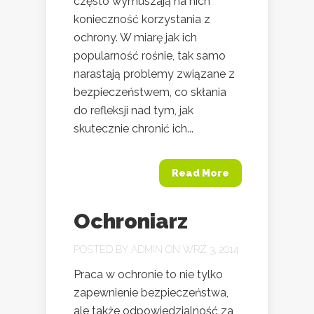
często wymuszają na nich
konieczność korzystania z
ochrony. W miarę jak ich
popularność rośnie, tak samo
narastają problemy związane z
bezpieczeństwem, co skłania
do refleksji nad tym, jak
skutecznie chronić ich...
Read More
Ochroniarz
POSTED BY
ADMIN
ON WRZ 3, 2014
Praca w ochronie to nie tylko
zapewnienie bezpieczeństwa,
ale także odpowiedzialność za