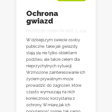
Ochrona
gwiazd
POSTED BY
ADMIN
ON WRZ 11, 2014
W dzisiejszym świecie osoby
publiczne, takie jak gwiazdy,
stają się nie tylko obiektami
podziwu, ale także celem dla
nieprzychylnych sytuacji.
Wzmożone zainteresowanie ich
życiem prywatnym może
prowadzić do zagrożeń, które
często wymuszają na nich
konieczność korzystania z
ochrony. W miarę jak ich
popularność rośnie, tak samo