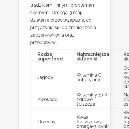
trądzikiem i innymi problemami
skórnymi. Omega-3 mają
działanie przeciwzapalne, co
przyczynia się do zmniejszenia
zaczerwienienia oraz
przebarwień.
Rodzaj
Najważniejsze
Ko
superfood
składniki
sk
Oc
wo
Witamina C,
Jagody
ro
antocyjany
po
el
Witaminy E i K,
Na
Awokado
zdrowe
oc
tłuszcze
us
Ws
Kwas
wa
Orzechy
tłuszczowy
tr
omega-3, cynk
dz