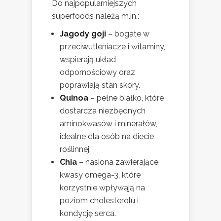
Do najpopularniejszych
superfoods należą m.in.:
Jagody goji
– bogate w
przeciwutleniacze i witaminy,
wspierają układ
odpornościowy oraz
poprawiają stan skóry.
Quinoa
– pełne białko, które
dostarcza niezbędnych
aminokwasów i minerałów,
idealne dla osób na diecie
roślinnej.
Chia
– nasiona zawierające
kwasy omega-3, które
korzystnie wpływają na
poziom cholesterolu i
kondycję serca.