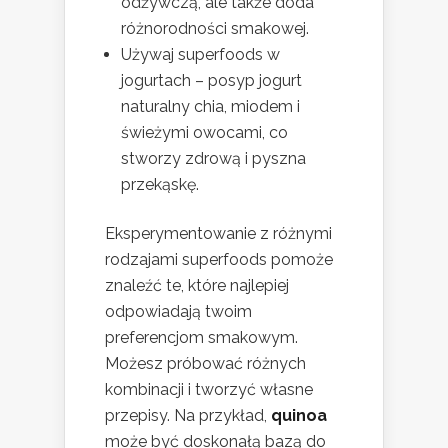
odżywczą, ale także doda
różnorodności smakowej.
Używaj superfoods w
jogurtach – posyp jogurt
naturalny chia, miodem i
świeżymi owocami, co
stworzy zdrową i pyszna
przekąskę.
Eksperymentowanie z różnymi
rodzajami superfoods pomoże
znaleźć te, które najlepiej
odpowiadają twoim
preferencjom smakowym.
Możesz próbować różnych
kombinacji i tworzyć własne
przepisy. Na przykład,
quinoa
może być doskonałą bazą do