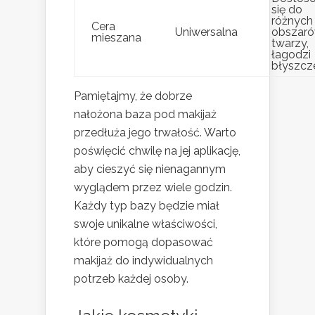
się do
różnych
Cera
Uniwersalna
obszaró
mieszana
twarzy,
łagodzi
błyszcz
Pamiętajmy, że dobrze
nałożona baza pod makijaż
przedłuża jego trwałość. Warto
poświęcić chwilę na jej aplikację,
aby cieszyć się nienagannym
wyglądem przez wiele godzin.
Każdy typ bazy będzie miał
swoje unikalne właściwości,
które pomogą dopasować
makijaż do indywidualnych
potrzeb każdej osoby.