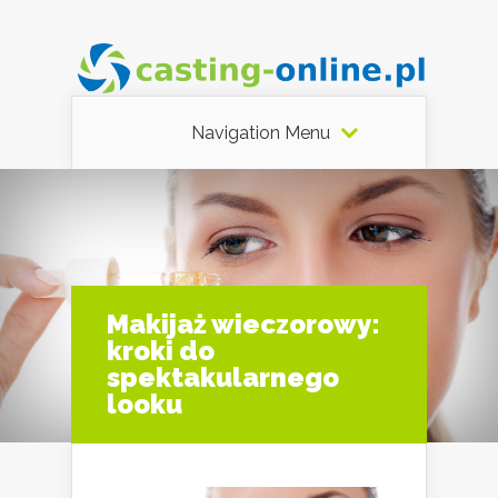
Navigation Menu
Makijaż wieczorowy:
kroki do
spektakularnego
looku