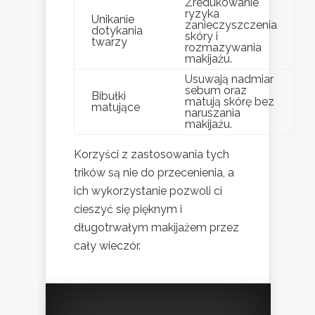
Zredukowanie
ryzyka
Unikanie
zanieczyszczenia
dotykania
skóry i
twarzy
rozmazywania
makijażu.
Usuwają nadmiar
sebum oraz
Bibułki
matują skórę bez
matujące
naruszania
makijażu.
Korzyści z zastosowania tych
trików są nie do przecenienia, a
ich wykorzystanie pozwoli ci
cieszyć się pięknym i
długotrwałym makijażem przez
cały wieczór.