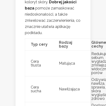
koloryt skóry.
Dobrej jakości
baza
pomoże zamaskować
niedoskonałości, a także
zniwelować zaczerwienienia, co
znacznie ułatwia aplikację
podkładu.
Rodzaj
Główn
Typ cery
bazy
cechy
Redukuj
sebum,
Cera
wygładz
Matująca
tłusta
zmniejs
widocz
porów
Odżywia
nawilża,
Cera
sprawia,
Nawilżająca
sucha
skóra
wygląd
zdrowo
Dostos