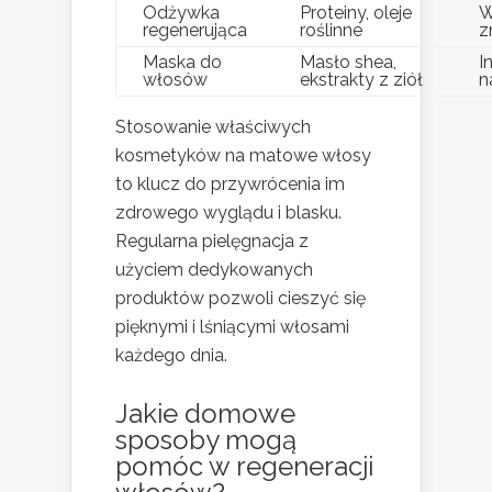
Odżywka
Proteiny, oleje
W
regenerująca
roślinne
z
Maska do
Masło shea,
I
włosów
ekstrakty z ziół
n
Stosowanie właściwych
kosmetyków na matowe włosy
to klucz do przywrócenia im
zdrowego wyglądu i blasku.
Regularna pielęgnacja z
użyciem dedykowanych
produktów pozwoli cieszyć się
pięknymi i lśniącymi włosami
każdego dnia.
Jakie domowe
sposoby mogą
pomóc w regeneracji