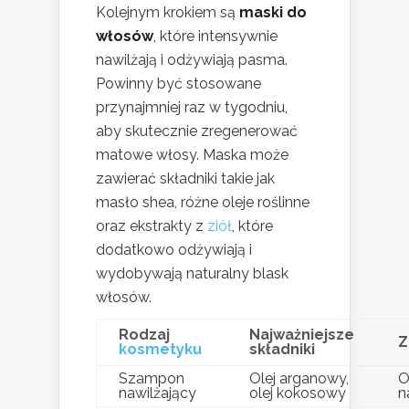
Kolejnym krokiem są
maski do
włosów
, które intensywnie
nawilżają i odżywiają pasma.
Powinny być stosowane
przynajmniej raz w tygodniu,
aby skutecznie zregenerować
matowe włosy. Maska może
zawierać składniki takie jak
masło shea, różne oleje roślinne
oraz ekstrakty z
ziół
, które
dodatkowo odżywiają i
wydobywają naturalny blask
włosów.
Rodzaj
Najważniejsze
Z
kosmetyku
składniki
Szampon
Olej arganowy,
O
nawilżający
olej kokosowy
n