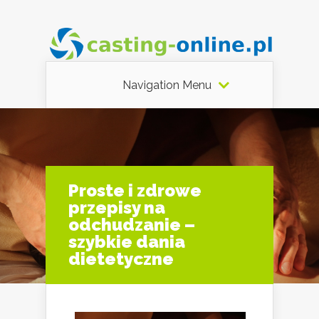
Navigation Menu
Proste i zdrowe
przepisy na
odchudzanie –
szybkie dania
dietetyczne