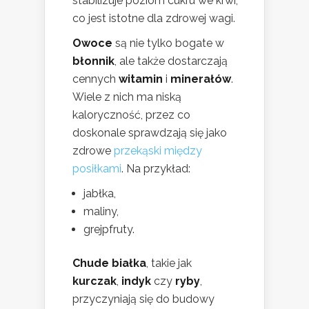
stabilizuje poziom cukru we krwi,
co jest istotne dla zdrowej wagi.
Owoce
są nie tylko bogate w
błonnik
, ale także dostarczają
cennych
witamin
i
minerałów
.
Wiele z nich ma niską
kaloryczność, przez co
doskonale sprawdzają się jako
zdrowe
przekąski między
posiłkami
. Na przykład:
jabłka,
maliny,
grejpfruty.
Chude białka
, takie jak
kurczak
,
indyk
czy
ryby
,
przyczyniają się do budowy