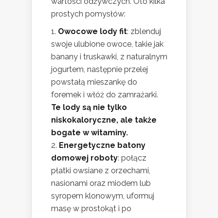
wartości odżywczych. Oto kilka
prostych pomysłów:
Owocowe lody fit
: zblenduj
swoje ulubione owoce, takie jak
banany i truskawki, z naturalnym
jogurtem, następnie przelej
powstałą mieszankę do
foremek i włóż do zamrażarki.
Te lody są nie tylko
niskokaloryczne, ale także
bogate w witaminy.
Energetyczne batony
domowej roboty
: połącz
płatki owsiane z orzechami,
nasionami oraz miodem lub
syropem klonowym, uformuj
masę w prostokąt i po