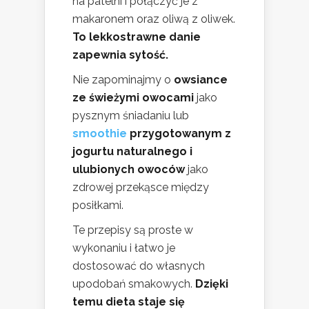
na patelni i połączyć je z
makaronem oraz oliwą z oliwek.
To lekkostrawne danie
zapewnia sytość.
Nie zapominajmy o
owsiance
ze świeżymi owocami
jako
pysznym śniadaniu lub
smoothie
przygotowanym z
jogurtu naturalnego i
ulubionych owoców
jako
zdrowej przekąsce między
posiłkami.
Te przepisy są proste w
wykonaniu i łatwo je
dostosować do własnych
upodobań smakowych.
Dzięki
temu dieta staje się