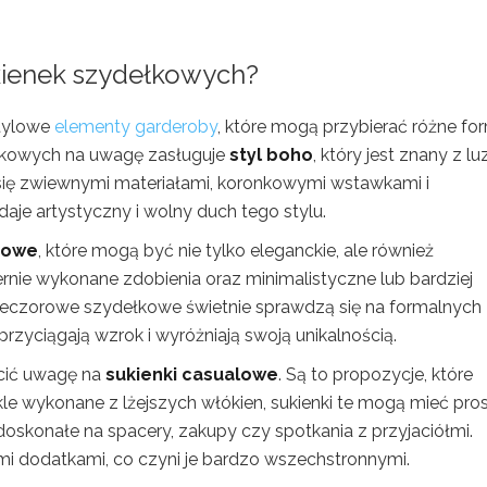
ukienek szydełkowych?
stylowe
elementy garderoby
, które mogą przybierać różne fo
łkowych na uwagę zasługuje
styl boho
, który jest znany z luz
 się zwiewnymi materiałami, koronkowymi wstawkami i
aje artystyczny i wolny duch tego stylu.
rowe
, które mogą być nie tylko eleganckie, ale również
ernie wykonane zdobienia oraz minimalistyczne lub bardziej
 wieczorowe szydełkowe świetnie sprawdzą się na formalnych
przyciągają wzrok i wyróżniają swoją unikalnością.
ócić uwagę na
sukienki casualowe
. Są to propozycje, które
ykle wykonane z lżejszych włókien, sukienki te mogą mieć pro
ą doskonałe na spacery, zakupy czy spotkania z przyjaciółmi.
mi dodatkami, co czyni je bardzo wszechstronnymi.