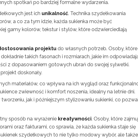
nych spotkań po bardziej formalne wydarzenia.
dełkowych jest ich
unikalność
. Technika szydełkowania
orów, a co za tym idzie, każda sukienka może być
j gamy kolorów, tekstur i stylów, które odzwierciedlają
dostosowania projektu
do własnych potrzeb. Osoby, które
dokładnie takich fasonach i rozmiarach, jakie im odpowiadają
ności z dopasowaniem gotowych ubrań do swojej sylwetki.
projekt doskonały.
ych materiałów, co wpływa na ich wygląd oraz funkcjonaln
sukience zwiewność i komfort noszenia, idealny na letnie dni.
worzeniu, jak i późniejszym stylizowaniu sukienki, co pozwa
etny sposób na wyrażenie
kreatywności
. Osoby, które zajmuj
mi oraz fakturami, co sprawia, że każda sukienka staje się
 sukienek szydełkowych to nie tylko modowy wybór, ale także