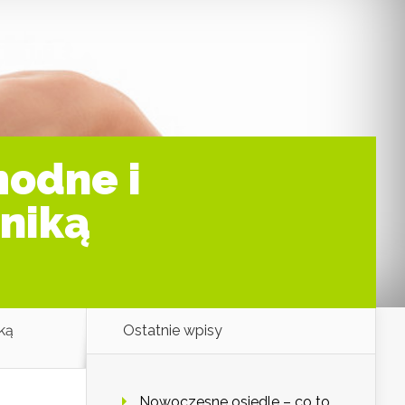
modne i
niką
ką
Ostatnie wpisy
Nowoczesne osiedle – co to