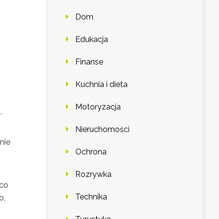
Dom
Edukacja
Finanse
Kuchnia i dieta
Motoryzacja
.
Nieruchomości
nie
Ochrona
o
Rozrywka
 co
Technika
o,