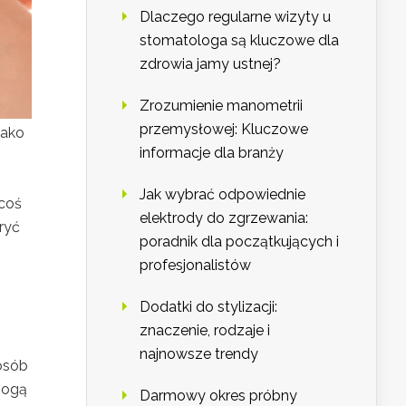
Dlaczego regularne wizyty u
stomatologa są kluczowe dla
zdrowia jamy ustnej?
Zrozumienie manometrii
przemysłowej: Kluczowe
jako
informacje dla branży
Jak wybrać odpowiednie
 coś
elektrody do zgrzewania:
ryć
poradnik dla początkujących i
profesjonalistów
Dodatki do stylizacji:
znaczenie, rodzaje i
najnowsze trendy
osób
mogą
Darmowy okres próbny