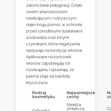
zakończenie pielęgnacji. Dzięki
swoim właściwościom
nawilżającym i odżywczym,
oleje mogą pomóc w ochronie
przed szkodliwymi działaniami
środowiska oraz innymi
czynnikami, które negatywnie
wpływają na kondycję włosów.
Aplikowane na końcówki
włosów zapobiegają ich
rozdwajaniu i sprawiają, że
pasma stają się bardziej
błyszczące.
Rodzaj
Najważniejsze
N
kosmetyku
cechy
z
Nawilża,
zmiękcza,
C
Odżywka