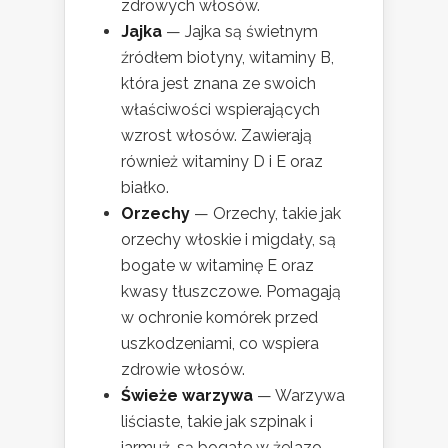
zdrowych włosów.
Jajka
— Jajka są świetnym
źródłem biotyny, witaminy B,
która jest znana ze swoich
właściwości wspierających
wzrost włosów. Zawierają
również witaminy D i E oraz
białko.
Orzechy
— Orzechy, takie jak
orzechy włoskie i migdały, są
bogate w witaminę E oraz
kwasy tłuszczowe. Pomagają
w ochronie komórek przed
uszkodzeniami, co wspiera
zdrowie włosów.
Świeże warzywa
— Warzywa
liściaste, takie jak szpinak i
jarmuż, są bogate w żelazo