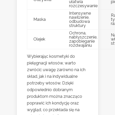
ułatwia
pi
rozczesywanie
Intensywne
R
nawilżenie,
Maska
ty
odbudowa
ra
struktury
Ochrona,
N
nabłyszczenie,
Olejek
w
zapobieganie
st
rozdwajaniu
Wybierając kosmetyki do
pielęgnacji włosów, warto
zwrócić uwagę zarówno na ich
skład, jak i na indywidualne
potrzeby włosów. Dzięki
odpowiednio dobranym
produktom można znacząco
poprawić ich kondycję oraz
wygląd, co przekłada się na