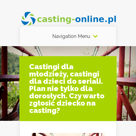
Navigation Menu
Castingi dla
młodzieży, castingi
dla dzieci do seriali.
Plan nie tylko dla
dorosłych. Czy warto
zgłosić dziecko na
casting?