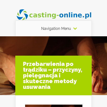
Navigation Menu
Przebarwienia po
trądziku – przyczyny,
pielęgnacja i
skuteczne metody
usuwania