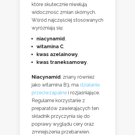
które skutecznie niwelują
widoczność zmian skórnych.
Wśród najczęściej stosowanych
wyróżniają się:
niacynamid
,
witamina C
,
kwas azelainowy
,
kwas traneksamowy
.
Niacynamid
, znany również
jako witamina B3, ma
działanie
przeciwzapalne
i rozjaśniające.
Regularne korzystanie z
preparatów zawierających ten
składnik przyczynia się do
poprawy wyglądu cery oraz
zmniejszenia przebarwień.