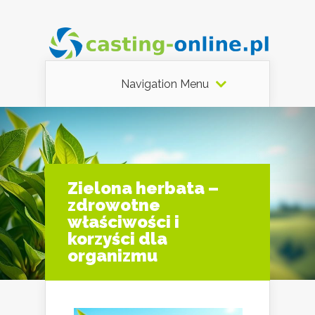
Navigation Menu
Zielona herbata –
zdrowotne
właściwości i
korzyści dla
organizmu