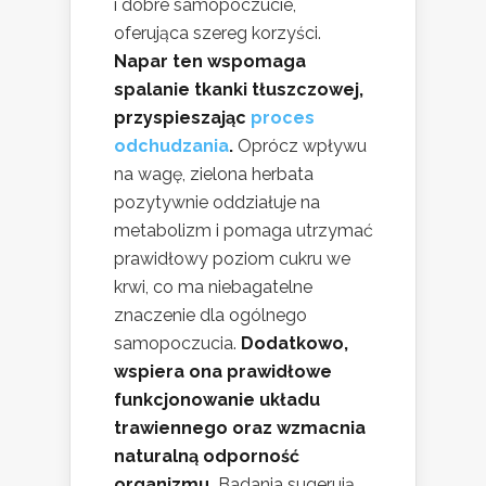
i dobre samopoczucie,
oferująca szereg korzyści.
Napar ten wspomaga
spalanie tkanki tłuszczowej,
przyspieszając
proces
odchudzania
.
Oprócz wpływu
na wagę, zielona herbata
pozytywnie oddziałuje na
metabolizm i pomaga utrzymać
prawidłowy poziom cukru we
krwi, co ma niebagatelne
znaczenie dla ogólnego
samopoczucia.
Dodatkowo,
wspiera ona prawidłowe
funkcjonowanie układu
trawiennego oraz wzmacnia
naturalną odporność
organizmu.
Badania sugerują,