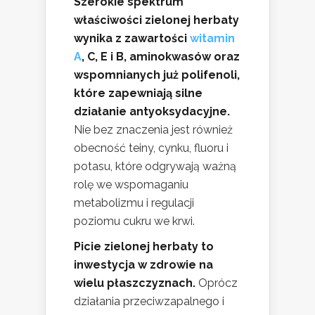
Szerokie spektrum
właściwości zielonej herbaty
wynika z zawartości
witamin
A
, C, E i B, aminokwasów oraz
wspomnianych już polifenoli,
które zapewniają silne
działanie antyoksydacyjne.
Nie bez znaczenia jest również
obecność teiny, cynku, fluoru i
potasu, które odgrywają ważną
rolę we wspomaganiu
metabolizmu i regulacji
poziomu cukru we krwi.
Picie zielonej herbaty to
inwestycja w zdrowie na
wielu płaszczyznach.
Oprócz
działania przeciwzapalnego i