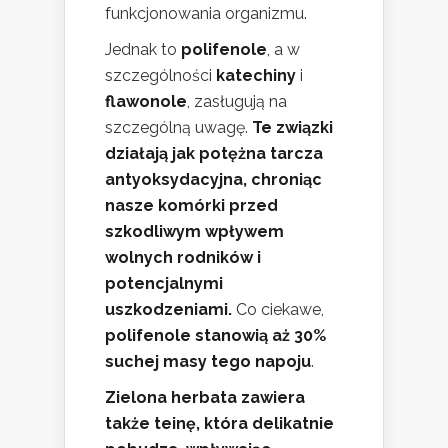
funkcjonowania organizmu.
Jednak to
polifenole
, a w
szczególności
katechiny
i
flawonole
, zasługują na
szczególną uwagę.
Te związki
działają jak potężna tarcza
antyoksydacyjna, chroniąc
nasze komórki przed
szkodliwym wpływem
wolnych rodników i
potencjalnymi
uszkodzeniami.
Co ciekawe,
polifenole stanowią aż 30%
suchej masy tego napoju
.
Zielona herbata zawiera
także teinę, która delikatnie