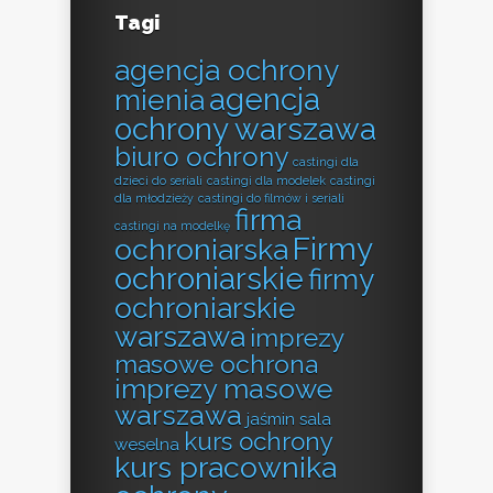
Tagi
agencja ochrony
agencja
mienia
ochrony warszawa
biuro ochrony
castingi dla
dzieci do seriali
castingi dla modelek
castingi
dla młodzieży
castingi do filmów i seriali
firma
castingi na modelkę
Firmy
ochroniarska
ochroniarskie
firmy
ochroniarskie
warszawa
imprezy
masowe ochrona
imprezy masowe
warszawa
jaśmin sala
kurs ochrony
weselna
kurs pracownika