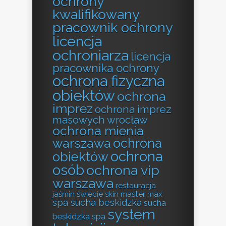
ochrony
kwalifikowany
pracownik ochrony
licencja
ochroniarza
licencja
pracownika ochrony
ochrona fizyczna
obiektów
ochrona
imprez
ochrona imprez
masowych wrocław
ochrona mienia
ochrona
warszawa
ochrona
obiektów
osób
ochrona vip
warszawa
restauracja
jaśmin świecie
skin master max
spa sucha beskidzka
sucha
system
beskidzka spa