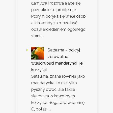
Łamliwe i rozdwajające się
paznokcie to problem, z
którym boryka się wiele osób,
a ich kondycja może być
odzwierciedleniem ogólnego
stanu …
Satsuma – odkryj
zdrowotne
właściwości mandarynki i jej
korzyści
Satsuma, znana również jako
mandarynka, to nie tylko
pyszny owoc, ale także
skarbnica zdrowotnych
korzyści. Bogata w witaminę
C, potas i …