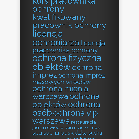
kurs pracownika
ochrony
kwalifikowany
pracownik ochrony
licencja
ochroniarza
licencja
pracownika ochrony
ochrona fizyczna
obiektów
ochrona
imprez
ochrona imprez
masowych wrocław
ochrona mienia
ochrona
warszawa
ochrona
obiektów
osób
ochrona vip
warszawa
restauracja
jaśmin świecie
skin master max
spa sucha beskidzka
sucha