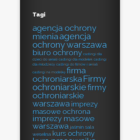
Tagi
agencja ochrony
agencja
mienia
ochrony warszawa
biuro ochrony
castingi dla
dzieci do seriali
castingi dla modelek
castingi
dla młodzieży
castingi do filmów i seriali
firma
castingi na modelkę
Firmy
ochroniarska
ochroniarskie
firmy
ochroniarskie
warszawa
imprezy
masowe ochrona
imprezy masowe
warszawa
jaśmin sala
kurs ochrony
weselna