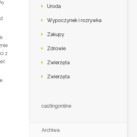
Po
Uroda
st
Wypoczynek i rozrywka
Zakupy
ak
znie
Zdrowie
ci z
ięć
Zwierzęta
Zwierzęta
ie
castingonline
Archiwa