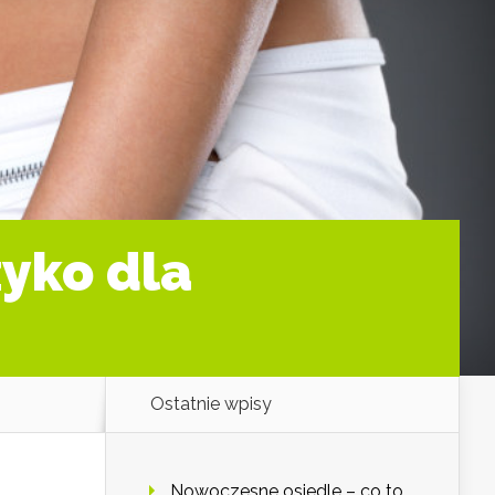
zyko dla
Ostatnie wpisy
Nowoczesne osiedle – co to