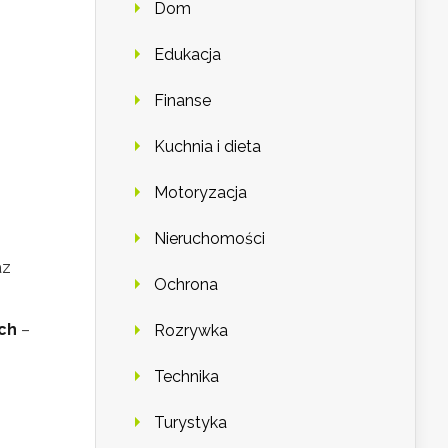
z
Dom
Edukacja
Finanse
Kuchnia i dieta
Motoryzacja
Nieruchomości
az
Ochrona
ch
–
Rozrywka
Technika
Turystyka