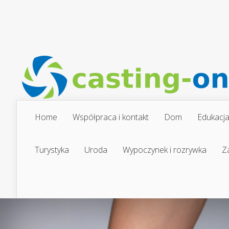
Home
Współpraca i kontakt
Dom
Edukacj
Turystyka
Uroda
Wypoczynek i rozrywka
Z