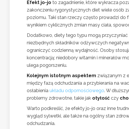
Efekt jo-jo
to zagadnienie, które wykracza po
zakończeniu rygorystycznych diet wiele osób 
poziomu. Taki stan rzeczy często prowadzi do fru
wynikiem cyklicznych zmian masy ciała, spowo
Dodatkowo, diety tego typu mogą przyczyniać s
niezbędnych składników odżywczych negatywnie 
ograniczyć codzienną wydajność. Osoby stosując
koncentracją; niedobory witamin i minerałów mo
ulega pogorszeniu.
Kolejnym istotnym aspektem
związanym z ef
między fazą odchudzania a przybierania na w
osłabienia
układu odpornościowego
. W dłuższy
problemy zdrowotne, takie jak
otyłość
czy
cho
Warto podkreślić, że efekty jo-jo oraz inne trud
wygląd sylwetki, ale także na ogólny stan zdr
odchudzania.