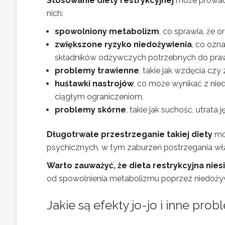
Stosowanie diety restrykcyjnej
może prowadzi
nich:
spowolniony metabolizm
, co sprawia, że 
zwiększone ryzyko niedożywienia
, co ozn
składników odżywczych potrzebnych do pra
problemy trawienne
, takie jak wzdęcia czy 
huśtawki nastrojów
, co może wynikać z nie
ciągłym ograniczeniom,
problemy skórne
, takie jak suchość, utrata
Długotrwałe przestrzeganie takiej diety
mo
psychicznych, w tym zaburzeń postrzegania własn
Warto zauważyć, że dieta restrykcyjna nie
od spowolnienia metabolizmu poprzez niedożyw
Jakie są efekty jo-jo i inne pro