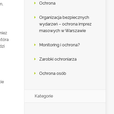
Ochrona
m,
Organizacja bezpiecznych
wydarzeń – ochrona imprez
masowych w Warszawie
nież
 która
Monitoring i ochrona?
dzi
Zarobki ochroniarza
Ochrona osób
ie
Kategorie