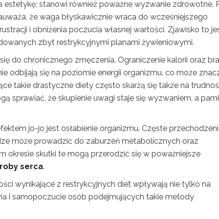
za estetykę; stanowi również poważne wyzwanie zdrowotne. 
zauważa, że waga błyskawicznie wraca do wcześniejszego
stracji i obniżenia poczucia własnej wartości. Zjawisko to je
dowanych zbyt restrykcyjnymi planami żywieniowymi.
ię do chronicznego zmęczenia. Ograniczenie kalorii oraz br
odbijają się na poziomie energii organizmu, co może znac
e takie drastyczne diety często skarżą się także na trudnoś
gą sprawiać, że skupienie uwagi staje się wyzwaniem, a pam
ektem jo-jo jest osłabienie organizmu. Częste przechodzen
adze może prowadzić do zaburzeń metabolicznych oraz
m okresie skutki te mogą przerodzić się w poważniejsze
roby serca
.
ności wynikające z restrykcyjnych diet wpływają nie tylko na
owia i samopoczucie osób podejmujących takie metody