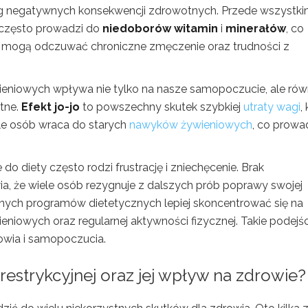
g negatywnych konsekwencji zdrowotnych. Przede wszystki
często prowadzi do
niedoborów witamin
i
minerałów
, co
ch mogą odczuwać chroniczne zmęczenie oraz trudności z
ieniowych wpływa nie tylko na nasze samopoczucie, ale rów
tne.
Efekt jo-jo
to powszechny skutek szybkiej
utraty wagi
,
ele osób wraca do starych
nawyków żywieniowych
, co prowa
o diety często rodzi frustrację i zniechęcenie. Brak
, że wiele osób rezygnuje z dalszych prób poprawy swojej
cznych programów dietetycznych lepiej skoncentrować się na
wych oraz regularnej aktywności fizycznej. Takie podejśc
owia i samopoczucia.
 restrykcyjnej oraz jej wpływ na zdrowie?