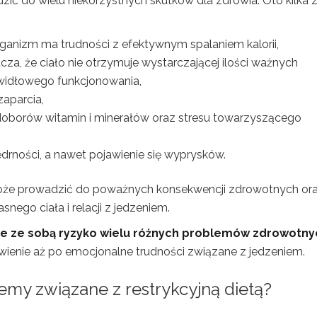
ć do wielu niekorzystnych skutków dla zdrowia. Oto kilka 
organizm ma trudności z efektywnym spalaniem kalorii,
acza, że ciało nie otrzymuje wystarczającej ilości ważnych
widłowego funkcjonowania,
zaparcia,
doborów witamin i minerałów oraz stresu towarzyszącego
 jędrności, a nawet pojawienie się wyprysków.
że prowadzić do poważnych konsekwencji zdrowotnych or
ego ciała i relacji z jedzeniem.
sie ze sobą ryzyko wielu różnych problemów zdrowotny
ienie aż po emocjonalne trudności związane z jedzeniem.
blemy związane z restrykcyjną dietą?