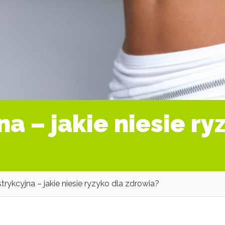
na – jakie niesie ry
strykcyjna – jakie niesie ryzyko dla zdrowia?