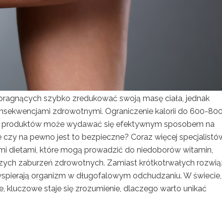
pragnących szybko zredukować swoją masę ciała, jednak
konsekwencjami zdrowotnymi. Ograniczenie kalorii do 600-80
grup produktów może wydawać się efektywnym sposobem na
czy na pewno jest to bezpieczne? Coraz więcej specjalistó
mi dietami, które mogą prowadzić do niedoborów witamin,
zych zaburzeń zdrowotnych. Zamiast krótkotrwałych rozwią
wspierają organizm w długofalowym odchudzaniu. W świecie,
e, kluczowe staje się zrozumienie, dlaczego warto unikać