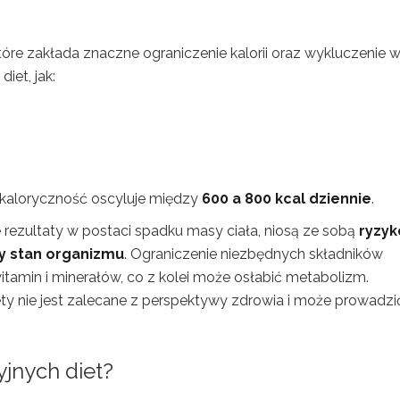
tóre zakłada znaczne ograniczenie kalorii oraz wykluczenie w
iet, jak:
h kaloryczność oscyluje między
600 a 800 kcal dziennie
.
 rezultaty w postaci spadku masy ciała, niosą ze sobą
ryzyk
y stan organizmu
. Ograniczenie niezbędnych składników
amin i minerałów, co z kolei może osłabić metabolizm.
ety nie jest zalecane z perspektywy zdrowia i może prowadzi
yjnych diet?