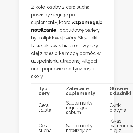
Z kolei osoby z cerą suchą
powinny sięgnąć po
suplementy, które
wspomagają
nawilżanie
i odbudowę bariery
hydrolipidowej skóry. Składniki
takie jak kwas hialuronowy czy
olej z wiesiołka mogą pomóc w
uzupełnieniu utraconej wilgoci
oraz poprawie elastyczności
skóry.
Typ
Zalecane
Główne
cery
suplementy
składniki
Suplementy
Cera
Cynk,
regulujące
tłusta
biotyna
sebum
Kwas
Cera
Suplementy
hialuronow
sucha
nawilżające
olej z