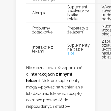
Suplement
Wysy
zawierający
swęd
Alergia
białka
trud
mleka
oddy
Nudn
Problemy
Preparaty z
wzdę
żołądkowe
żelazem
bieg
Zabu
Suplementy
dział
Interakcje z
na bazie
lekó
lekami
ziół
nasil
obj
Nie można również zapominać
o
interakcjach z innymi
lekami
. Niektóre suplementy
mogą wpływać na wchłanianie
lub działanie leków na receptę,
co może prowadzić do
niepożądanych efektów