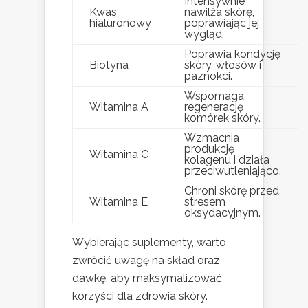
Intensywnie
Kwas
nawilża skórę,
hialuronowy
poprawiając jej
wygląd.
Poprawia kondycję
Biotyna
skóry, włosów i
paznokci.
Wspomaga
Witamina A
regenerację
komórek skóry.
Wzmacnia
produkcję
Witamina C
kolagenu i działa
przeciwutleniająco.
Chroni skórę przed
Witamina E
stresem
oksydacyjnym.
Wybierając suplementy, warto
zwrócić uwagę na skład oraz
dawkę, aby maksymalizować
korzyści dla zdrowia skóry.