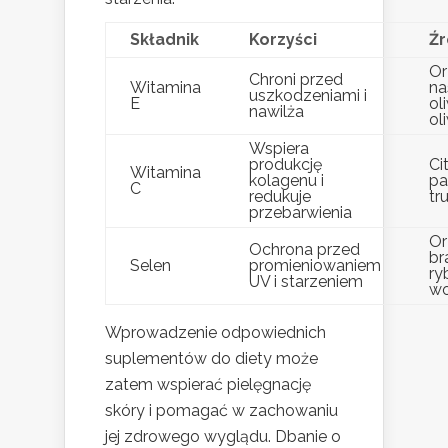
Składnik
Korzyści
Źr
Or
Chroni przed
Witamina
na
uszkodzeniami i
E
ol
nawilża
ol
Wspiera
produkcję
Ci
Witamina
kolagenu i
pa
C
redukuje
tr
przebarwienia
Or
Ochrona przed
br
Selen
promieniowaniem
ry
UV i starzeniem
wo
Wprowadzenie odpowiednich
suplementów do diety może
zatem wspierać pielęgnację
skóry i pomagać w zachowaniu
jej zdrowego wyglądu. Dbanie o