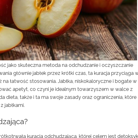
ość jako skuteczna metoda na odchudzanie i oczyszczanie
nia głównie jabłek przez krótki czas, ta kuracja przyciąga 
eż na łatwość stosowania. Jabłka, niskokaloryczne i bogate w
ować apetyt, co czyni je idealnym towarzyszem w walce z
 dieta, także i ta ma swoje zasady oraz ograniczenia, które
 jabłkami.
dzająca?
 krótkotrwała kuracja odchudzająca, której celem jest detoksy