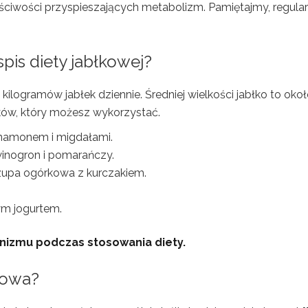
ściwości przyspieszających metabolizm. Pamiętajmy, regula
pis diety jabłkowej?
kilogramów jabłek dziennie. Średniej wielkości jabłko to oko
łków, który możesz wykorzystać.
ynamonem i migdałami.
 winogron i pomarańczy.
zupa ogórkowa z kurczakiem.
nym jogurtem.
nizmu podczas stosowania diety.
łkowa?