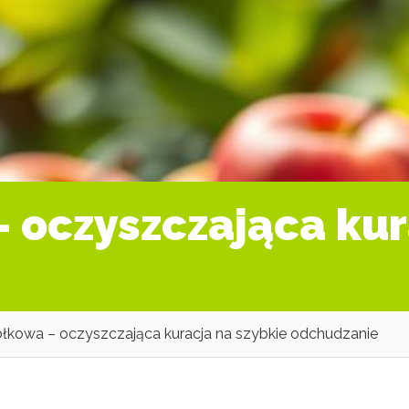
– oczyszczająca kur
abłkowa – oczyszczająca kuracja na szybkie odchudzanie