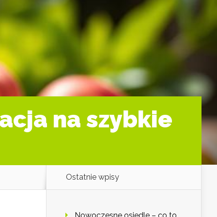
acja na szybkie
Ostatnie wpisy
Nowoczesne osiedle – co to