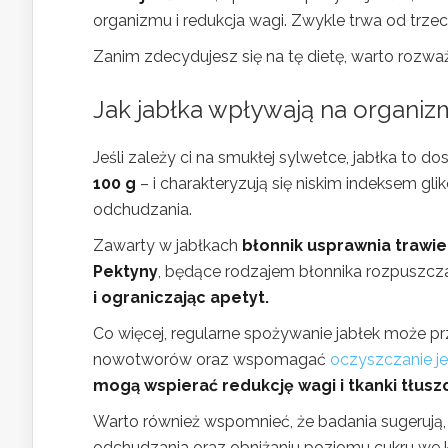
organizmu i redukcja wagi. Zwykle trwa od trzech
Zanim zdecydujesz się na tę dietę, warto rozwa
Jak jabłka wpływają na organiz
Jeśli zależy ci na smukłej sylwetce, jabłka to do
100 g
– i charakteryzują się niskim indeksem gl
odchudzania.
Zawarty w jabłkach
błonnik usprawnia trawie
Pektyny
, będące rodzajem błonnika rozpuszcz
i ograniczając apetyt.
Co więcej, regularne spożywanie jabłek może pr
nowotworów oraz wspomagać
oczyszczanie jel
mogą wspierać redukcję wagi i tkanki tłusz
Warto również wspomnieć, że badania sugerują,
odchudzania oraz obniżaniu poziomu cukru we k