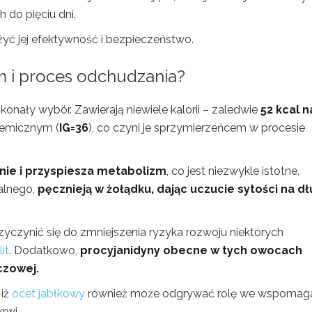
 do pięciu dni.
żyć jej efektywność i bezpieczeństwo.
m i proces odchudzania?
skonały wybór. Zawierają niewiele kalorii – zaledwie
52 kcal n
ikemicznym (
IG=36
), co czyni je sprzymierzeńcem w procesie
nie i przyspiesza metabolizm
, co jest niezwykle istotne.
alnego,
pęcznieją w żołądku, dając uczucie sytości na dł
zyczynić się do zmniejszenia ryzyka rozwoju niektórych
it
. Dodatkowo,
procyjanidyny obecne w tych owocach
czowej.
 iż
ocet jabłkowy
również może odgrywać rolę we wspomag
rwi.