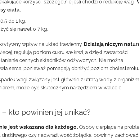
kakujące korzyści, szczególnie jeśli chodzi o redukcję wagi.
y ciała.
,5 do 1 kg,
yć się nawet o 7 kg.
ozytywny wpływ na układ trawienny.
Działają niczym natur
ęcej, regulują poziom cukru we krwi, a dzięki zawartości
wchłanianie cennych składników odżywczych. Nie można
rowia serca, ponieważ pomagają obniżyć poziom cholesterolu.
spadek wagi związany jest głównie z utratą wody z organizm
 umiarem, może być skutecznym narzędziem w walce o
– kto powinien jej unikać?
nie jest wskazana dla każdego.
Osoby cierpiące na prob
lita drażliwego czy nadwrażliwość żołądka, powinny zachować