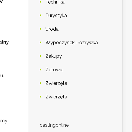
W
Technika
Turystyka
Uroda
alny
Wypoczynek i rozrywka
Zakupy
Zdrowie
u.
Zwierzęta
Zwierzęta
lemy
castingonline