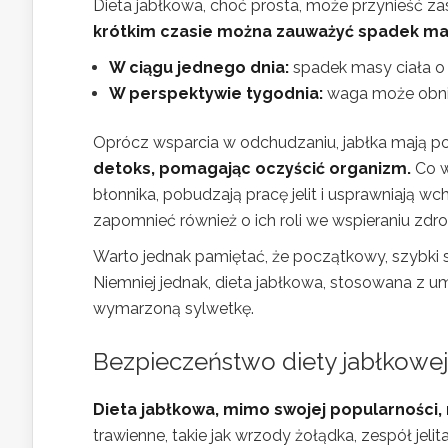
Dieta jabłkowa, choć prosta, może przynieść zas
krótkim czasie można zauważyć spadek mas
W ciągu jednego dnia:
spadek masy ciała o 0
W perspektywie tygodnia:
waga może obniż
Oprócz wsparcia w odchudzaniu, jabłka mają p
detoks, pomagając oczyścić organizm.
Co wi
błonnika, pobudzają pracę jelit i usprawniają 
zapomnieć również o ich roli we wspieraniu zd
Warto jednak pamiętać, że początkowy, szybki 
Niemniej jednak, dieta jabłkowa, stosowana z
wymarzoną sylwetkę.
Bezpieczeństwo diety jabłkowej 
Dieta jabłkowa, mimo swojej popularności, 
trawienne, takie jak wrzody żołądka, zespół je