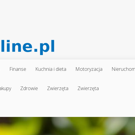
a
Finanse
Kuchnia i dieta
Motoryzacja
Nieruchom
akupy
Zdrowie
Zwierzęta
Zwierzęta