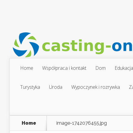
Home
Współpraca i kontakt
Dom
Edukacj
Turystyka
Uroda
Wypoczynek i rozrywka
Z
Home
image-1742076455.jpg