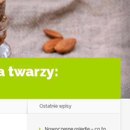
a twarzy:
Ostatnie wpisy
Nowoczesne osiedle – co to