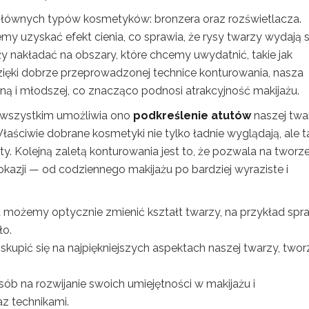
 głównych typów kosmetyków: bronzera oraz rozświetlacza.
my uzyskać efekt cienia, co sprawia, że rysy twarzy wydają s
eży nakładać na obszary, które chcemy uwydatnić, takie jak
zięki dobrze przeprowadzonej technice konturowania, nasza
 i młodszej, co znacząco podnosi atrakcyjność makijażu.
 wszystkim umożliwia ono
podkreślenie atutów
naszej twa
Właściwie dobrane kosmetyki nie tylko ładnie wyglądają, ale 
ty. Kolejną zaletą konturowania jest to, że pozwala na tworz
okazji — od codziennego makijażu po bardziej wyraziste i
 możemy optycznie zmienić kształt twarzy, na przykład spra
ło.
upić się na najpiękniejszych aspektach naszej twarzy, twor
ób na rozwijanie swoich umiejętności w makijażu i
z technikami.