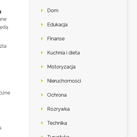
Dom
ą
mne
Edukacja
będą
Finanse
zla
Kuchnia i dieta
Motoryzacja
Nieruchomości
Różne
Ochrona
Rozrywka
Technika
,