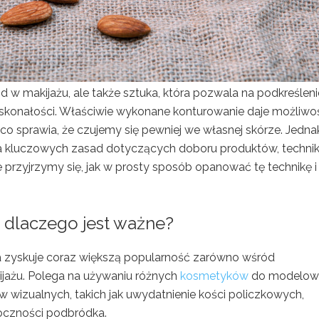
nd w makijażu, ale także sztuka, która pozwala na podkreśleni
skonałości. Właściwie wykonane konturowanie daje możliwo
co sprawia, że czujemy się pewniej we własnej skórze. Jedna
ka kluczowych zasad dotyczących doboru produktów, techni
przyjrzymy się, jak w prosty sposób opanować tę technikę i
i dlaczego jest ważne?
ra zyskuje coraz większą popularność zarówno wśród
ijażu. Polega na używaniu różnych
kosmetyków
do modelow
w wizualnych, takich jak uwydatnienie kości policzkowych,
oczności podbródka.