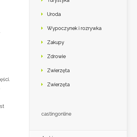
Turystyka
Uroda
Wypoczynek i rozrywka
y
Zakupy
Zdrowie
Zwierzęta
ęści.
Zwierzęta
u
st
castingonline