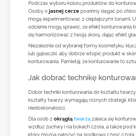
Podczas wyboru koloru produktów do konturowan
Osoby o
jasnej cerze
powinny sięgać po chłod
mogą experimentować z cieplejszymi tonami. U
odcienie mogą sprawić, że efekt konturowania bę
się harmonizować z twoją skórą, dając efekt gład
Niezależnie od wybranej formy kosmetyku, klucz
lub gąbeczki, aby dobrze wtopić produkt w skórę
konturowania. Pamietaj, że konturowanie to sztu
Jak dobrać technikę konturowan
Dobór techniki konturowania do kształtu twarzy
kształty twarzy wymagają różnych strategii, k
niedoskonałości.
Dla osób z
okrągłą
twarzą
zaleca się konturow
wzdłuż żuchwy i na bokach czoła, a także pod k
który można nałożyć na środkową część czoła,