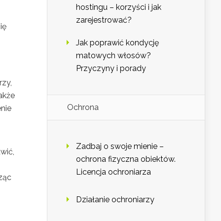
hostingu – korzyści i jak
zarejestrować?
ię
Jak poprawić kondycję
matowych włosów?
Przyczyny i porady
rzy,
także
Ochrona
enie
Zadbaj o swoje mienie –
wić,
ochrona fizyczna obiektów.
Licencja ochroniarza
ząc
Działanie ochroniarzy