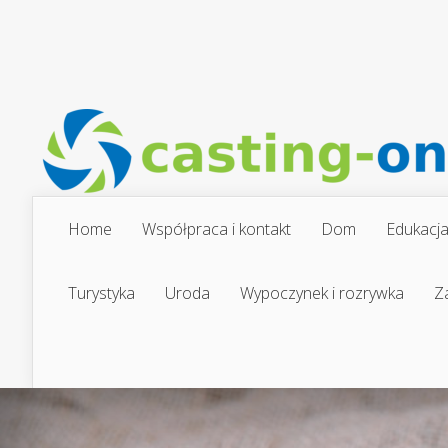
Home
Współpraca i kontakt
Dom
Edukacj
Turystyka
Uroda
Wypoczynek i rozrywka
Z