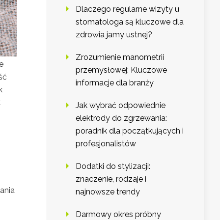
Dlaczego regularne wizyty u
stomatologa są kluczowe dla
zdrowia jamy ustnej?
Zrozumienie manometrii
e
przemysłowej: Kluczowe
ść
informacje dla branży
k
k
Jak wybrać odpowiednie
elektrody do zgrzewania:
poradnik dla początkujących i
profesjonalistów
Dodatki do stylizacji:
znaczenie, rodzaje i
ania
najnowsze trendy
Darmowy okres próbny