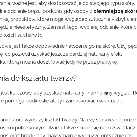
ia, ważne jest, aby dostosować je do swojego typu skóry.
ne odcienie brązu, podczas gdy osoby z
ciemniejszą skór
nikaj produktów, które mogą wyglądać sztucznie – zbyt cie
dzie nieestetyczny. Zamiast tego, wybieraj odcienie, które 
kości i subtelności.
owe jest także odpowiednie nałożenie go na skórę. Użyj pęd
, co pozwoli uzyskać jeszcze bardziej naturalny efekt
ka, którą można doszlifować jedynie przez praktykę.
ia do kształtu twarzy?
 jest kluczowy, aby uzyskać naturalny i harmonijny wygląd. 
tóre pomogą podkreślić atuty i zamaskować ewentualne
anie, które wydłuży kształt twarzy. Należy stosować bronzer
ośćmi policzkowymi. Warto także skupić się na rozświetlaczu
 nos oraz brodę, aby maksymalnie wydłużyć optycznie całą