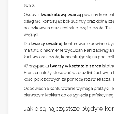
twarz.
Osoby z
kwadratową twarzą
powinny koncentr
osiągnąć, konturując bok żuchwy oraz dolną czę
policzkowych oraz centralnej części czoła. Taki
wygląd.
Dla
twarzy owalnej
, konturowanie powinno być
martwić o nadmierne wydłużanie ani zaokrąglan
żuchwy oraz czoła, koncentrując się na podkreś
W przypadku
twarzy w kształcie serca
istotn
Bronzer należy stosować wzdłuż linii żuchwy, 
kości policzkowych za pomocą rozświetlacza. To
Odpowiednie konturowanie wymaga praktyki i ek
pierwszym krokiem do osiągnięcia perfekcyjneg
Jakie są najczęstsze błędy w k