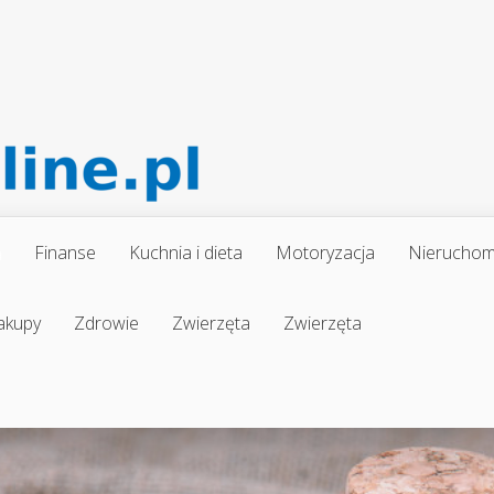
a
Finanse
Kuchnia i dieta
Motoryzacja
Nieruchom
akupy
Zdrowie
Zwierzęta
Zwierzęta