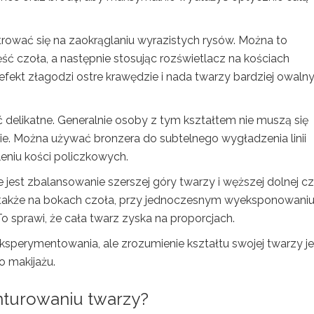
ować się na zaokrąglaniu wyrazistych rysów. Można to
ść czoła, a następnie stosując rozświetlacz na kościach
 efekt złagodzi ostre krawędzie i nada twarzy bardziej owaln
 delikatne. Generalnie osoby z tym kształtem nie muszą się
ie. Można używać bronzera do subtelnego wygładzenia linii
leniu kości policzkowych.
e jest zbalansowanie szerszej góry twarzy i węższej dolnej cz
a także na bokach czoła, przy jednoczesnym wyeksponowani
 sprawi, że cała twarz zyska na proporcjach.
sperymentowania, ale zrozumienie kształtu swojej twarzy je
o makijażu.
onturowaniu twarzy?