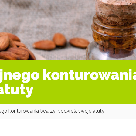
jnego konturowani
atuty
ego konturowania twarzy: podkreśl swoje atuty