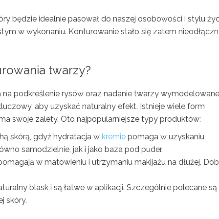
ry będzie idealnie pasował do naszej osobowości i stylu życ
ostym w wykonaniu. Konturowanie stało się zatem nieodłącz
urowania twarzy?
la na podkreślenie rysów oraz nadanie twarzy wymodelowan
czowy, aby uzyskać naturalny efekt. Istnieje wiele form
a swoje zalety. Oto najpopularniejsze typy produktów:
chą skórą, gdyż hydratacja w
kremie
pomaga w uzyskaniu
no samodzielnie, jak i jako baza pod puder.
 pomagają w matowieniu i utrzymaniu makijażu na dłużej. Do
turalny blask i są łatwe w aplikacji. Szczególnie polecane są
j skóry.