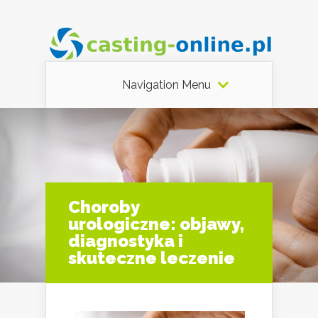
Navigation Menu
Choroby
urologiczne: objawy,
diagnostyka i
skuteczne leczenie