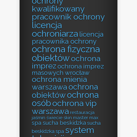
ochrony
kwalifikowany
pracownik ochrony
licencja
ochroniarza
licencja
pracownika ochrony
ochrona fizyczna
obiektów
ochrona
imprez
ochrona imprez
masowych wrocław
ochrona mienia
ochrona
warszawa
ochrona
obiektów
osób
ochrona vip
warszawa
restauracja
jaśmin świecie
skin master max
spa sucha beskidzka
sucha
system
beskidzka spa