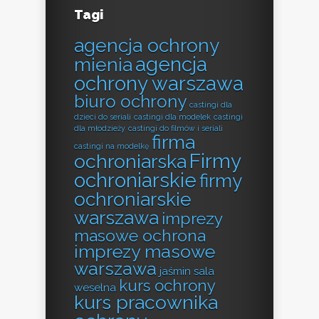
Tagi
agencja ochrony
agencja
mienia
ochrony warszawa
biuro ochrony
castingi dla
dzieci do seriali
castingi dla modelek
castingi
dla młodzieży
castingi do filmów i seriali
firma
castingi na modelkę
Firmy
ochroniarska
ochroniarskie
firmy
ochroniarskie
warszawa
imprezy
masowe ochrona
imprezy masowe
warszawa
jaśmin sala
kurs ochrony
weselna
kurs pracownika