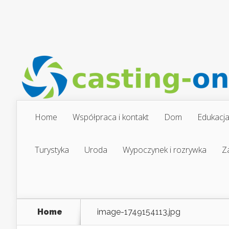
Home
Współpraca i kontakt
Dom
Edukacj
Turystyka
Uroda
Wypoczynek i rozrywka
Z
Home
image-1749154113.jpg