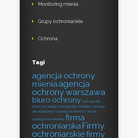
Monitoring mienia
Grupy ochroniarskie
Ochrona
Tagi
agencja ochrony
agencja
mienia
ochrony warszawa
biuro ochrony
castingi dla
dzieci do seriali
castingi dla modelek
castingi
dla młodzieży
castingi do filmów i seriali
firma
castingi na modelkę
Firmy
ochroniarska
ochroniarskie
firmy