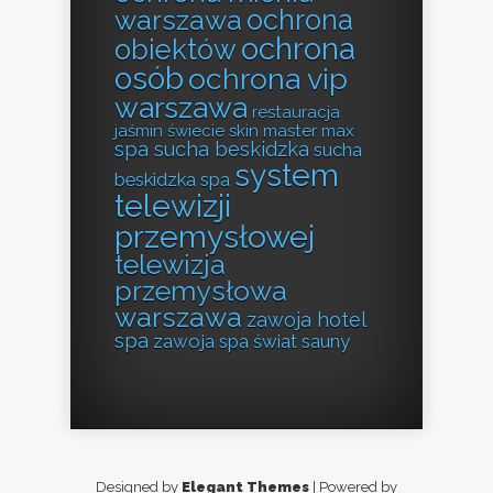
ochrona
warszawa
ochrona
obiektów
osób
ochrona vip
warszawa
restauracja
jaśmin świecie
skin master max
spa sucha beskidzka
sucha
system
beskidzka spa
telewizji
przemysłowej
telewizja
przemysłowa
warszawa
zawoja hotel
spa
zawoja spa
świat sauny
Designed by
Elegant Themes
| Powered by