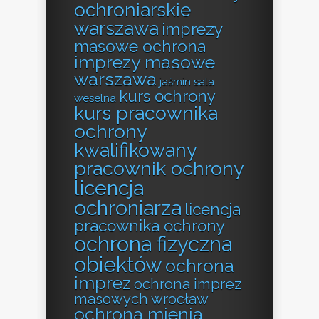
ochroniarskie
warszawa
imprezy
masowe ochrona
imprezy masowe
warszawa
jaśmin sala
kurs ochrony
weselna
kurs pracownika
ochrony
kwalifikowany
pracownik ochrony
licencja
ochroniarza
licencja
pracownika ochrony
ochrona fizyczna
obiektów
ochrona
imprez
ochrona imprez
masowych wrocław
ochrona mienia