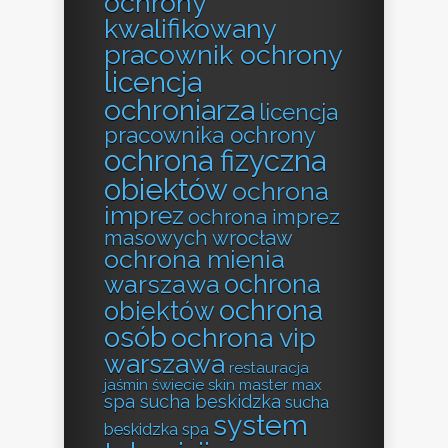
ochrony
kwalifikowany
pracownik ochrony
licencja
ochroniarza
licencja
pracownika ochrony
ochrona fizyczna
obiektów
ochrona
imprez
ochrona imprez
masowych wrocław
ochrona mienia
ochrona
warszawa
ochrona
obiektów
osób
ochrona vip
warszawa
restauracja
jaśmin świecie
skin master max
spa sucha beskidzka
sucha
system
beskidzka spa