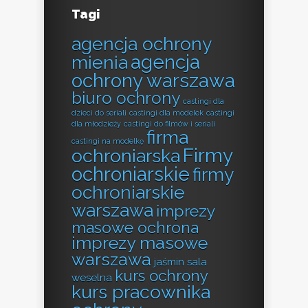
Tagi
agencja ochrony
agencja
mienia
ochrony warszawa
biuro ochrony
castingi dla
dzieci do seriali
castingi dla modelek
castingi
dla młodzieży
castingi do filmów i seriali
firma
castingi na modelkę
Firmy
ochroniarska
ochroniarskie
firmy
ochroniarskie
warszawa
imprezy
masowe ochrona
imprezy masowe
warszawa
jaśmin sala
kurs ochrony
weselna
kurs pracownika