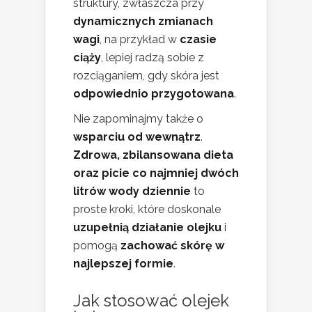
struktury, zwłaszcza przy
dynamicznych zmianach
wagi
, na przykład w
czasie
ciąży
, lepiej radzą sobie z
rozciąganiem, gdy skóra jest
odpowiednio przygotowana
.
Nie zapominajmy także o
wsparciu od wewnątrz
.
Zdrowa, zbilansowana dieta
oraz picie co najmniej dwóch
litrów wody dziennie
to
proste kroki, które doskonale
uzupełnią działanie olejku
i
pomogą
zachować skórę w
najlepszej formie
.
Jak stosować olejek