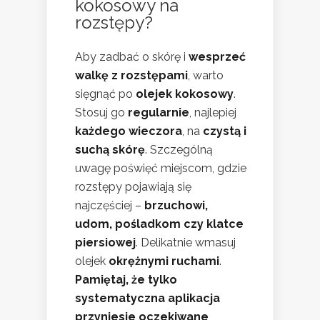
kokosowy na
rozstępy?
Aby zadbać o skórę i
wesprzeć
walkę z rozstępami
, warto
sięgnąć po
olejek kokosowy
.
Stosuj go
regularnie
, najlepiej
każdego wieczora
, na
czystą i
suchą skórę
. Szczególną
uwagę poświęć miejscom, gdzie
rozstępy pojawiają się
najczęściej –
brzuchowi,
udom, pośladkom czy klatce
piersiowej
. Delikatnie wmasuj
olejek
okrężnymi ruchami
.
Pamiętaj, że tylko
systematyczna aplikacja
przyniesie oczekiwane