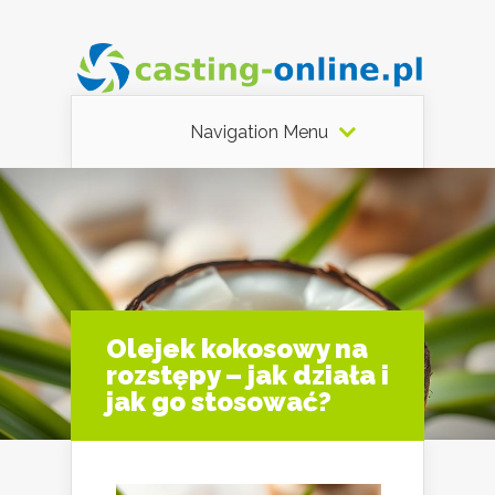
Navigation Menu
Olejek kokosowy na
rozstępy – jak działa i
jak go stosować?