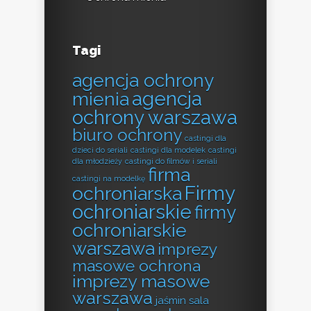
Tagi
agencja ochrony
agencja
mienia
ochrony warszawa
biuro ochrony
castingi dla
dzieci do seriali
castingi dla modelek
castingi
dla młodzieży
castingi do filmów i seriali
firma
castingi na modelkę
Firmy
ochroniarska
ochroniarskie
firmy
ochroniarskie
warszawa
imprezy
masowe ochrona
imprezy masowe
warszawa
jaśmin sala