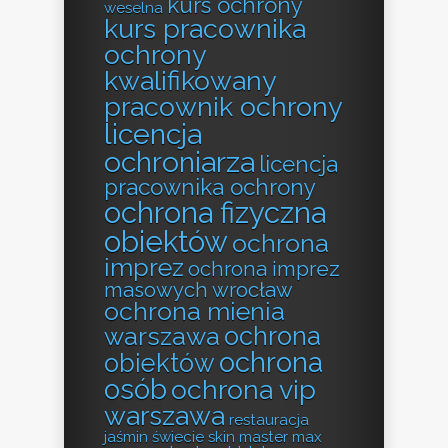
kurs ochrony
weselna
kurs pracownika
ochrony
kwalifikowany
pracownik ochrony
licencja
ochroniarza
licencja
pracownika ochrony
ochrona fizyczna
obiektów
ochrona
imprez
ochrona imprez
masowych wrocław
ochrona mienia
ochrona
warszawa
ochrona
obiektów
osób
ochrona vip
warszawa
restauracja
jaśmin świecie
skin master max