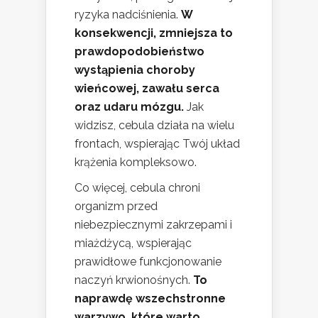
ryzyka nadciśnienia.
W
konsekwencji, zmniejsza to
prawdopodobieństwo
wystąpienia choroby
wieńcowej, zawału serca
oraz udaru mózgu.
Jak
widzisz, cebula działa na wielu
frontach, wspierając Twój układ
krążenia kompleksowo.
Co więcej, cebula chroni
organizm przed
niebezpiecznymi zakrzepami i
miażdżycą, wspierając
prawidłowe funkcjonowanie
naczyń krwionośnych.
To
naprawdę wszechstronne
warzywo, które warto