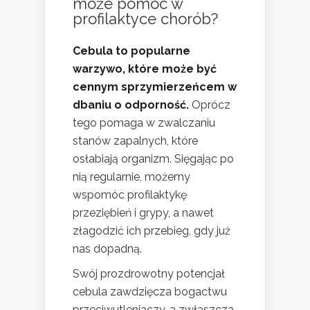
może pomóc w
profilaktyce chorób?
Cebula to popularne
warzywo, które może być
cennym sprzymierzeńcem w
dbaniu o odporność.
Oprócz
tego pomaga w zwalczaniu
stanów zapalnych, które
osłabiają organizm. Sięgając po
nią regularnie, możemy
wspomóc profilaktykę
przeziębień i grypy, a nawet
złagodzić ich przebieg, gdy już
nas dopadną.
Swój prozdrowotny potencjał
cebula zawdzięcza bogactwu
przeciwutleniaczy, a zwłaszcza