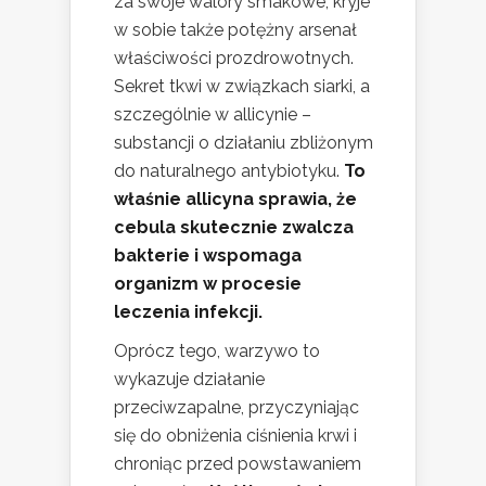
za swoje walory smakowe, kryje
w sobie także potężny arsenał
właściwości prozdrowotnych.
Sekret tkwi w związkach siarki, a
szczególnie w allicynie –
substancji o działaniu zbliżonym
do naturalnego antybiotyku.
To
właśnie allicyna sprawia, że
cebula skutecznie zwalcza
bakterie i wspomaga
organizm w procesie
leczenia infekcji.
Oprócz tego, warzywo to
wykazuje działanie
przeciwzapalne, przyczyniając
się do obniżenia ciśnienia krwi i
chroniąc przed powstawaniem