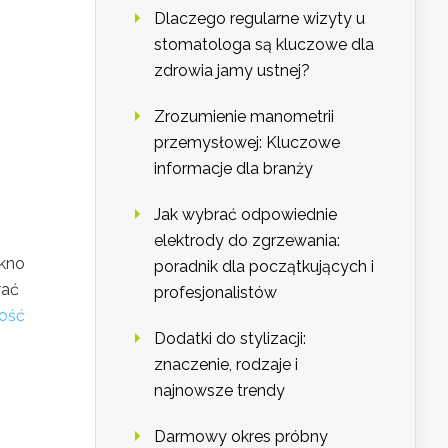
Dlaczego regularne wizyty u
stomatologa są kluczowe dla
zdrowia jamy ustnej?
Zrozumienie manometrii
przemysłowej: Kluczowe
informacje dla branży
Jak wybrać odpowiednie
elektrody do zgrzewania:
ękno
poradnik dla początkujących i
wać
profesjonalistów
ość
Dodatki do stylizacji:
znaczenie, rodzaje i
najnowsze trendy
Darmowy okres próbny