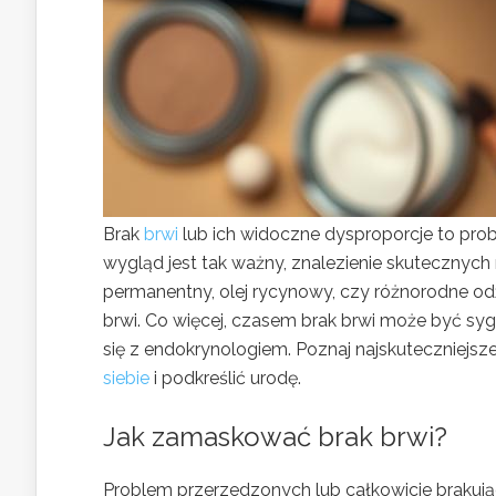
Brak
brwi
lub ich widoczne dysproporcje to prob
wygląd jest tak ważny, znalezienie skutecznych
permanentny, olej rycynowy, czy różnorodne odż
brwi. Co więcej, czasem brak brwi może być s
się z endokrynologiem. Poznaj najskuteczniejsz
siebie
i podkreślić urodę.
Jak zamaskować brak brwi?
Problem przerzedzonych lub całkowicie brakując