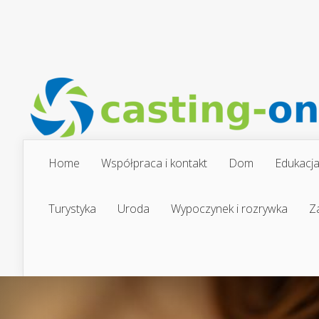
Home
Współpraca i kontakt
Dom
Edukacj
Turystyka
Uroda
Wypoczynek i rozrywka
Z