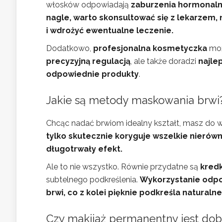
włosków odpowiadają
zaburzenia hormonal
nagle, warto skonsultować się z lekarzem,
i wdrożyć ewentualne leczenie.
Dodatkowo,
profesjonalna kosmetyczka
moż
precyzyjną regulacją
, ale także doradzi
najle
odpowiednie produkty
.
Jakie są metody maskowania brwi
Chcąc nadać brwiom idealny kształt, masz do 
tylko skutecznie koryguje wszelkie nierów
długotrwały efekt.
Ale to nie wszystko. Równie przydatne są
kredk
subtelnego podkreślenia.
Wykorzystanie odpo
brwi, co z kolei pięknie podkreśla naturalne
Czy makijaż permanentny jest do