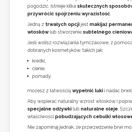
pogodzić. Istnieje kilka
skutecznych sposobó
przywrócić spojrzeniu wyrazistość
.
Jedną z
trwałych opcji
jest
makijaż permane
włosków
lub stworzenie
subtelnego cieniow
Jeśli wolisz rozwiązania tymczasowe, z pomocą
dobranych kosmetyków, takich jak:
kredki,
cienie,
pomady.
możesz z łatwością
wypełnić luki
i nadać brw
Aby wspierać naturalny wzrost włosków i popraw
specjalne odżywki
lub
naturalne oleje
. Szcz
właściwości
pobudzających cebulki włosow
Nie zapominaj jednak, że przerzedzenie brwi 