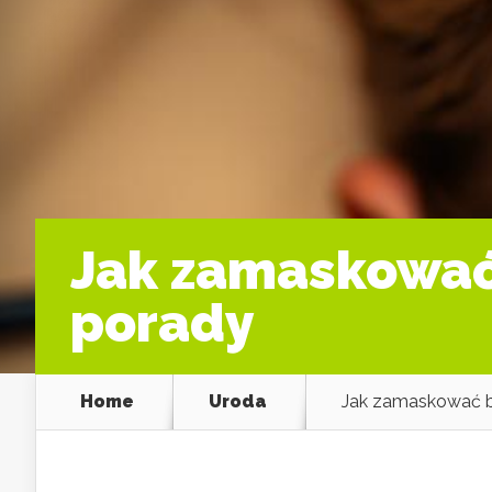
Jak zamaskować
porady
Home
Uroda
Jak zamaskować b