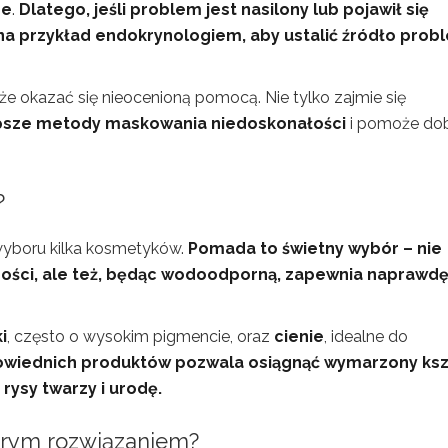
ne
.
Dlatego, jeśli problem jest nasilony lub pojawił się
 na przykład endokrynologiem, aby ustalić źródło prob
e okazać się nieocenioną pomocą. Nie tylko zajmie się
psze metody maskowania niedoskonałości
i pomoże do
?
wyboru kilka kosmetyków.
Pomada to świetny wybór – nie
ności, ale też, będąc wodoodporną, zapewnia naprawd
i
, często o wysokim pigmencie, oraz
cienie
, idealne do
wiednich produktów pozwala osiągnąć wymarzony ksz
 rysy twarzy i urodę.
brym rozwiązaniem?