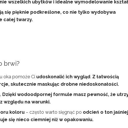
nie wszelkich ubytków i idealne wymodelowanie kształ
ją się pięknie podkreślone, co nie tylko wydobywa
 całej twarzy.
o brwi?
iu oka pomoże Ci
udoskonalić ich wygląd
.
Z łatwością
cje, skutecznie maskując drobne niedoskonałości.
ą
.
Dzięki wodoodpornej formule masz pewność, że utr
ez względu na warunki.
oru koloru
– często warto sięgnąć po
odcień o ton jaśnie
je się nieco ciemniej niż w opakowaniu.