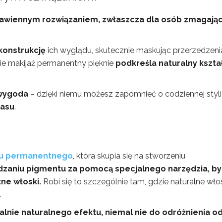
bawiennym rozwiązaniem, zwłaszcza dla osób zmagają
konstrukcję
ich wyglądu, skutecznie maskując przerzedzeni
ie makijaż permanentny pięknie
podkreśla naturalny kszta
 wygoda
– dzięki niemu możesz zapomnieć o codziennej styliz
zasu
.
żu permanentnego
, która skupia się na stworzeniu
zaniu pigmentu za pomocą specjalnego narzędzia, by
ne włoski.
Robi się to szczególnie tam, gdzie naturalne wło
.
lnie naturalnego efektu, niemal nie do odróżnienia o