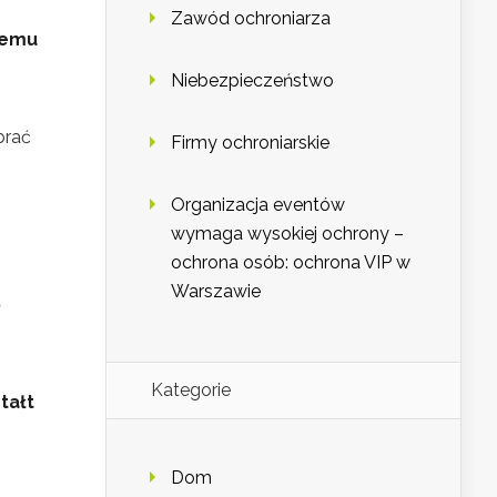
Zawód ochroniarza
lemu
Niebezpieczeństwo
brać
Firmy ochroniarskie
Organizacja eventów
wymaga wysokiej ochrony –
ochrona osób: ochrona VIP w
Warszawie
ę
Kategorie
tałt
Dom