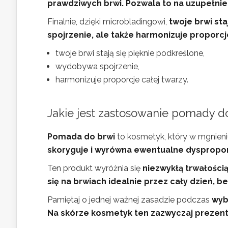
prawdziwych brwi.
Pozwala to na uzupełnie
Finalnie, dzięki microbladingowi,
twoje brwi sta
spojrzenie, ale także harmonizuje proporcje
twoje brwi stają się pięknie podkreślone,
wydobywa spojrzenie,
harmonizuje proporcje całej twarzy.
Jakie jest zastosowanie pomady d
Pomada do brwi
to kosmetyk, który w mgnien
skoryguje i wyrówna ewentualne dyspropor
Ten produkt wyróżnia się
niezwykłą trwałości
się na brwiach idealnie przez cały dzień, b
Pamiętaj o jednej ważnej zasadzie podczas
wyb
Na skórze kosmetyk ten zazwyczaj prezentu