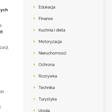
Edukacja
cych
Finanse
a
Kuchnia i dieta
łt
Motoryzacja
acji,
Nieruchomości
Ochrona
Rozrywka
Technika
ski
Turystyka
d
Uroda