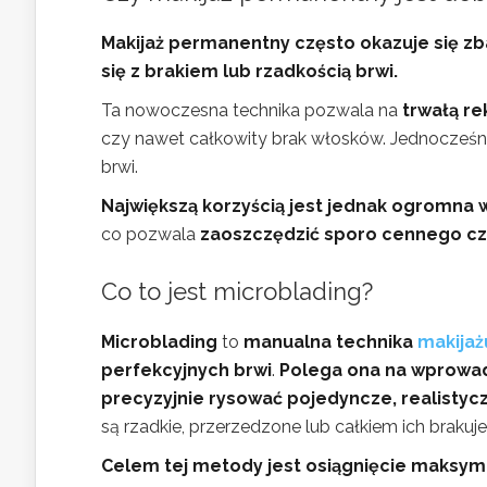
Makijaż permanentny często okazuje się z
się z brakiem lub rzadkością brwi.
Ta nowoczesna technika pozwala na
trwałą re
czy nawet całkowity brak włosków. Jednocześn
brwi.
Największą korzyścią jest jednak ogromna
co pozwala
zaoszczędzić sporo cennego c
Co to jest microblading?
Microblading
to
manualna technika
makija
perfekcyjnych brwi
.
Polega ona na wprowad
precyzyjnie rysować pojedyncze, realistycz
są rzadkie, przerzedzone lub całkiem ich brakuje
Celem tej metody jest osiągnięcie maksyma