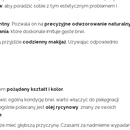
w
, aby poradzić sobie z tym estetycznym problemem i
ntny
. Pozwala on na
precyzyjne odwzorowanie naturaln
ania
, które doskonale imituje gęste brwi.
 przyjdzie
codzienny makijaż
. Używając odpowiednio
iom
pożądany kształt i kolor
.
ić ogólną kondycję brwi, warto włączyć do pielęgnacji
ególnie polecany jest
olej rycynowy
, znany ze swoich
e
.
może mieć głębszą przyczynę. Czasami za nadmierne wypadan