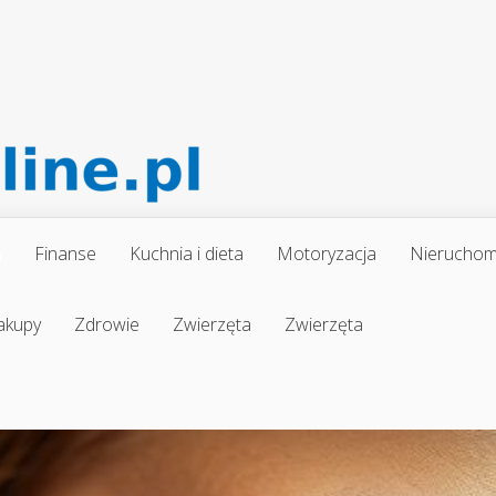
a
Finanse
Kuchnia i dieta
Motoryzacja
Nieruchom
akupy
Zdrowie
Zwierzęta
Zwierzęta