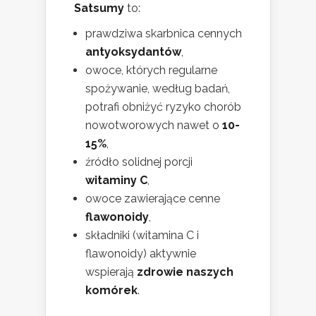
Satsumy
to:
prawdziwa skarbnica cennych
antyoksydantów
,
owoce, których regularne
spożywanie, według badań,
potrafi obniżyć ryzyko chorób
nowotworowych nawet o
10-
15%
,
źródło solidnej porcji
witaminy C
,
owoce zawierające cenne
flawonoidy
,
składniki (witamina C i
flawonoidy) aktywnie
wspierają
zdrowie naszych
komórek
.