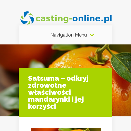
Navigation Menu
Satsuma – odkryj
zdrowotne
właściwości
mandarynki i jej
korzyści