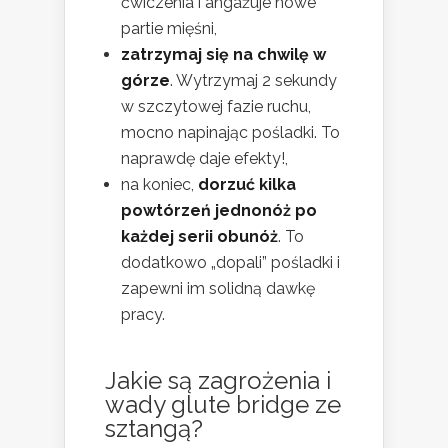
ćwiczenia i angażuje nowe
partie mięśni,
zatrzymaj się na chwilę w
górze
. Wytrzymaj 2 sekundy
w szczytowej fazie ruchu,
mocno napinając pośladki. To
naprawdę daje efekty!,
na koniec,
dorzuć kilka
powtórzeń jednonóż po
każdej serii obunóż
. To
dodatkowo „dopali” pośladki i
zapewni im solidną dawkę
pracy.
Jakie są zagrożenia i
wady glute bridge ze
sztangą?