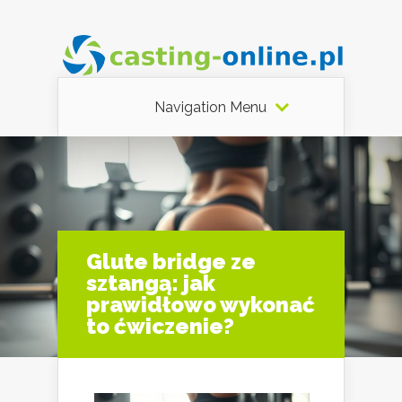
Navigation Menu
Glute bridge ze
sztangą: jak
prawidłowo wykonać
to ćwiczenie?