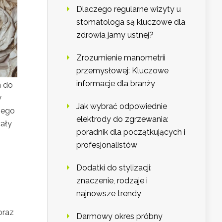
Dlaczego regularne wizyty u
stomatologa są kluczowe dla
zdrowia jamy ustnej?
Zrozumienie manometrii
przemysłowej: Kluczowe
informacje dla branży
m do
y
Jak wybrać odpowiednie
nego
elektrody do zgrzewania:
cały
poradnik dla początkujących i
profesjonalistów
Dodatki do stylizacji:
znaczenie, rodzaje i
najnowsze trendy
oraz
Darmowy okres próbny