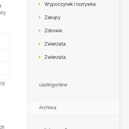
Wypoczynek i rozrywka
ą
eży
Zakupy
Zdrowie
Zwierzęta
Zwierzęta
aby
castingonline
Archiwa
ch