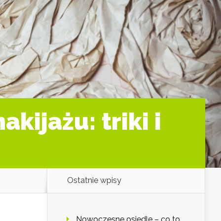
ijażu: triki i
Ostatnie wpisy
Nowoczesne osiedle – co to