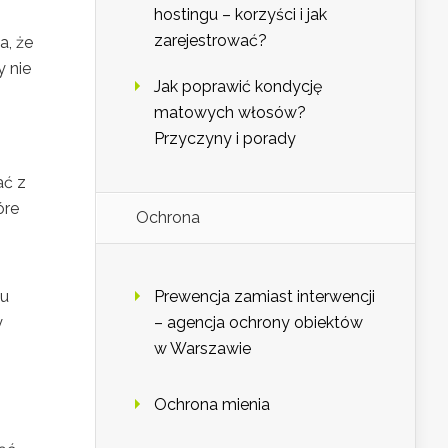
hostingu – korzyści i jak
zarejestrować?
a, że
y nie
Jak poprawić kondycję
matowych włosów?
Przyczyny i porady
ać z
óre
Ochrona
gu
Prewencja zamiast interwencji
y
– agencja ochrony obiektów
w Warszawie
Ochrona mienia