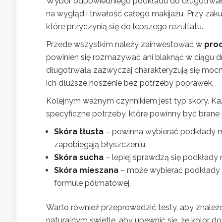
Wybór odpowiedniego podkładu do długotrwałe
na wygląd i trwałość całego makijażu. Przy zak
które przyczynią się do lepszego rezultatu.
Przede wszystkim należy zainwestować w
prod
powinien się rozmazywać ani blaknąć w ciągu d
długotrwałą zazwyczaj charakteryzują się mocn
ich dłuższe noszenie bez potrzeby poprawek.
Kolejnym ważnym czynnikiem jest typ skóry. Ka
specyficzne potrzeby, które powinny być bran
Skóra tłusta
– powinna wybierać podkłady ma
zapobiegają błyszczeniu.
Skóra sucha
– lepiej sprawdzą się podkłady n
Skóra mieszana
– może wybierać podkłady 
formule półmatowej.
Warto również przeprowadzić testy, aby znaleź
naturalnym świetle, aby upewnić się, że kolor 