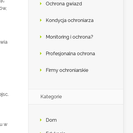
ąć
Ochrona gwiazd
tów,
Kondycja ochroniarza
Monitoring i ochrona?
iwia
Profesjonalna ochrona
Firmy ochroniarskie
jsc.
Kategorie
Dom
du w