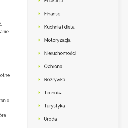
Edukacja
Finanse
,
Kuchnia i dieta
anie
Motoryzacja
Nieruchomości
Ochrona
totne
Rozrywka
Technika
wanie
Turystyka
e
óre
Uroda