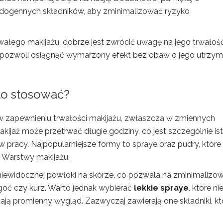
medogennych składników, aby zminimalizować ryzyko
łego makijażu, dobrze jest zwrócić uwagę na jego trwałość
co pozwoli osiągnąć wymarzony efekt bez obaw o jego utrzym
to stosować?
w zapewnieniu trwałości makijażu, zwłaszcza w zmiennych
ijaż może przetrwać długie godziny, co jest szczególnie is
pracy. Najpopularniejsze formy to spraye oraz pudry, które
 Warstwy makijażu.
 niewidocznej powłoki na skórze, co pozwala na zminimalizo
goć czy kurz. Warto jednak wybierać
lekkie spraye
, które ni
adają promienny wygląd. Zazwyczaj zawierają one składniki, kt