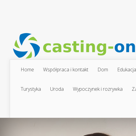
Home
Współpraca i kontakt
Dom
Edukacj
Turystyka
Uroda
Wypoczynek i rozrywka
Z