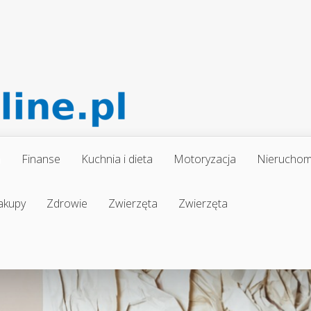
a
Finanse
Kuchnia i dieta
Motoryzacja
Nieruchom
akupy
Zdrowie
Zwierzęta
Zwierzęta