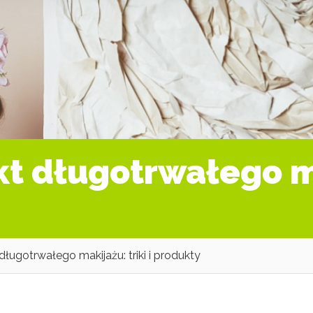
t długotrwałego mak
długotrwałego makijażu: triki i produkty