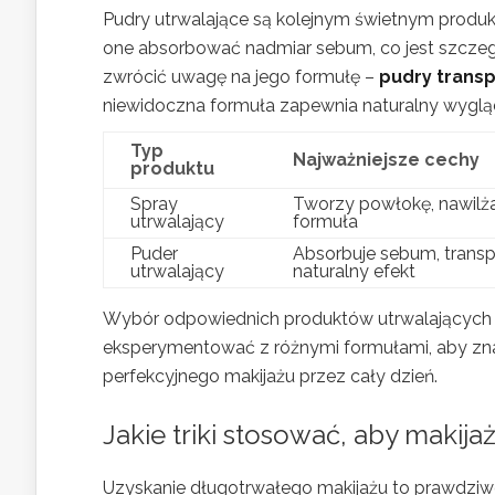
Pudry utrwalające są kolejnym świetnym prod
one absorbować nadmiar sebum, co jest szczegó
zwrócić uwagę na jego formułę –
pudry trans
niewidoczna formuła zapewnia naturalny wyglą
Typ
Najważniejsze cechy
produktu
Spray
Tworzy powłokę, nawilża
utrwalający
formuła
Puder
Absorbuje sebum, transp
utrwalający
naturalny efekt
Wybór odpowiednich produktów utrwalających za
eksperymentować z różnymi formułami, aby zna
perfekcyjnego makijażu przez cały dzień.
Jakie triki stosować, aby makija
Uzyskanie długotrwałego makijażu to prawdz