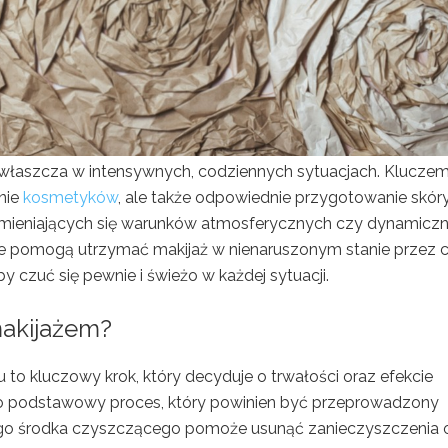
 zwłaszcza w intensywnych, codziennych sytuacjach. Klucze
anie
kosmetyków
, ale także odpowiednie przygotowanie skór
zmieniających się warunków atmosferycznych czy dynamicz
tóre pomogą utrzymać makijaż w nienaruszonym stanie przez 
by czuć się pewnie i świeżo w każdej sytuacji.
makijażem?
to kluczowy krok, który decyduje o trwałości oraz efekcie
o podstawowy proces, który powinien być przeprowadzony
tnego środka czyszczącego pomoże usunąć zanieczyszczenia 