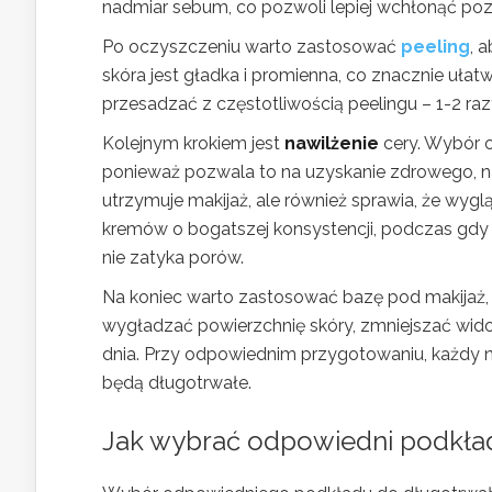
nadmiar sebum, co pozwoli lepiej wchłonąć poz
Po oczyszczeniu warto zastosować
peeling
, 
skóra jest gładka i promienna, co znacznie ułat
przesadzać z częstotliwością peelingu – 1-2 ra
Kolejnym krokiem jest
nawilżenie
cery. Wybór
ponieważ pozwala to na uzyskanie zdrowego, na
utrzymuje makijaż, ale również sprawia, że wygl
kremów o bogatszej konsystencji, podczas gdy te
nie zatyka porów.
Na koniec warto zastosować bazę pod makijaż, 
wygładzać powierzchnię skóry, zmniejszać wido
dnia. Przy odpowiednim przygotowaniu, każdy n
będą długotrwałe.
Jak wybrać odpowiedni podkła