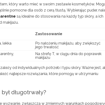
uktem, który warto mieć w swoim zestawie kosmetyków. Mog
lnie pomocne dla osób z cerą tłustą. Wybierając puder, nal
parentne
są idealne do stosowania na każdy typ skóry, a ich
d makijażu.
Zastosowanie
, lekka
Po nałożeniu makijażu, aby zwiększyć
jego trwałość
arentny,
Na strefę T, w ciągu dnia do poprawek
makijażu
leży od indywidualnych potrzeb i typu skóry. Ważne jest, 
leźć najlepsze rozwiązania, które pomogą w utrzymaniu
ż był długotrwały?
iwe wyzwanie, zwłaszcza w zmiennych warunkach pogodowy