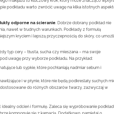
go makijażu to kluczowy krok, który może znacząco wpłyn
upie podkładu warto zwrócić uwagę na kilka istotnych aspek
ukty odporne na ścieranie
. Dobrze dobrany podkład nie
nia, nawet w trudnych warunkach. Podkłady z formułą
iejszym kryciem i lepszą przyczepnością do skóry, co umożl
żdy typ cery – tłusta, sucha czy mieszana – ma swoje
e pod uwagę przy wyborze podkładu. Na przykład:
tujące lub sypkie, które pochłaniają nadmiar sebum i
awilżające i w płynie, które nie będą podkreślały suchych mie
dostosowane do różnych obszarów twarzy, zazwyczaj w
ć idealny odcień i formułę. Zaleca się wypróbowanie podkła
dobrze komponuje się z karnacją. Dodatkowo, pamiętaj o