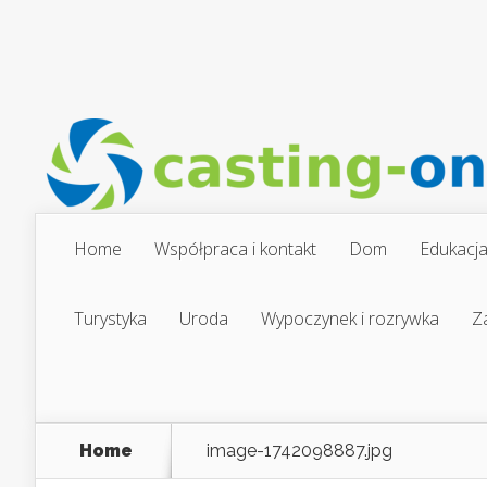
Home
Współpraca i kontakt
Dom
Edukacj
Turystyka
Uroda
Wypoczynek i rozrywka
Z
Home
image-1742098887.jpg