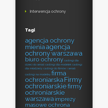
Interwencja ochrony
Tagi
agencja ochrony
agencja
mienia
ochrony warszawa
biuro ochrony
castingi dla
dzieci do seriali
castingi dla modelek
castingi
dla młodzieży
castingi do filmów i seriali
firma
castingi na modelkę
Firmy
ochroniarska
ochroniarskie
firmy
ochroniarskie
warszawa
imprezy
masowe ochrona