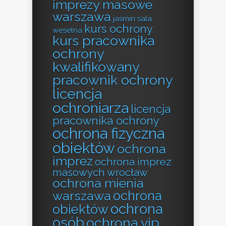
imprezy masowe
warszawa
jaśmin sala
kurs ochrony
weselna
kurs pracownika
ochrony
kwalifikowany
pracownik ochrony
licencja
ochroniarza
licencja
pracownika ochrony
ochrona fizyczna
obiektów
ochrona
imprez
ochrona imprez
masowych wrocław
ochrona mienia
ochrona
warszawa
ochrona
obiektów
osób
ochrona vip