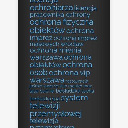
ochroniarza
licencja
pracownika ochrony
ochrona fizyczna
obiektów
ochrona
imprez
ochrona imprez
masowych wrocław
ochrona mienia
ochrona
warszawa
ochrona
obiektów
osób
ochrona vip
warszawa
restauracja
jaśmin świecie
skin master max
spa sucha beskidzka
sucha
system
beskidzka spa
telewizji
przemysłowej
telewizja
przemysłowa