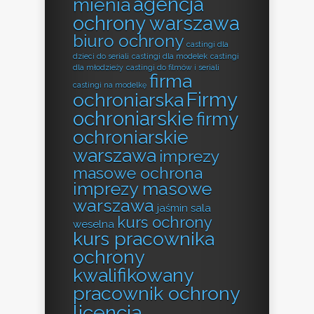
agencja
mienia
ochrony warszawa
biuro ochrony
castingi dla
dzieci do seriali
castingi dla modelek
castingi
dla młodzieży
castingi do filmów i seriali
firma
castingi na modelkę
Firmy
ochroniarska
ochroniarskie
firmy
ochroniarskie
warszawa
imprezy
masowe ochrona
imprezy masowe
warszawa
jaśmin sala
kurs ochrony
weselna
kurs pracownika
ochrony
kwalifikowany
pracownik ochrony
licencja