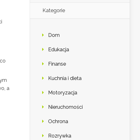
Kategorie
i
Dom
Edukacja
 co
Finanse
Kuchnia i dieta
nym
o, a
Motoryzacja
Nieruchomości
Ochrona
Rozrywka