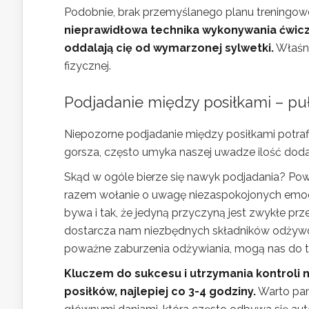
Podobnie, brak przemyślanego planu treningo
nieprawidłowa technika wykonywania ćwicze
oddalają cię od wymarzonej sylwetki.
Właśni
fizycznej.
Podjadanie między posiłkami – pu
Niepozorne podjadanie między posiłkami potraf
gorsza, często umyka naszej uwadze ilość doda
Skąd w ogóle bierze się nawyk podjadania? Powo
razem wołanie o uwagę niezaspokojonych emocji
bywa i tak, że jedyną przyczyną jest zwykłe prz
dostarcza nam niezbędnych składników odżywc
poważne zaburzenia odżywiania, mogą nas do t
Kluczem do sukcesu i utrzymania kontroli 
posiłków, najlepiej co 3-4 godziny.
Warto pam