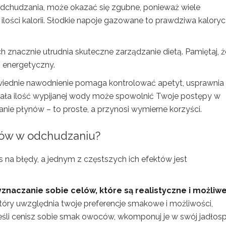
s odchudzania, może okazać się zgubne, ponieważ wiele
ilości kalorii. Słodkie napoje gazowane to prawdziwa kalory
h znacznie utrudnia skuteczne zarządzanie dietą. Pamiętaj, ż
s energetyczny.
ednie nawodnienie pomaga kontrolować apetyt, usprawnia
mała ilość wypijanej wody może spowolnić Twoje postępy w
nie płynów – to proste, a przynosi wymierne korzyści.
dów w odchudzaniu?
 na błędy, a jednym z częstszych ich efektów jest
naczanie sobie celów, które są realistyczne i możliw
óry uwzględnia twoje preferencje smakowe i możliwości,
jeśli cenisz sobie smak owoców, wkomponuj je w swój jadłosp