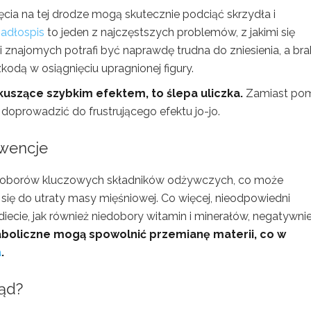
cia na tej drodze mogą skutecznie podciąć skrzydła i
jadłospis
to jeden z najczęstszych problemów, z jakimi się
i znajomych potrafi być naprawdę trudna do zniesienia, a bra
zkodą w osiągnięciu upragnionej figury.
kuszące szybkim efektem, to ślepa uliczka.
Zamiast po
oprowadzić do frustrującego efektu jo-jo.
kwencje
edoborów kluczowych składników odżywczych, co może
 się do utraty masy mięśniowej. Co więcej, nieodpowiedni
ecie, jak również niedobory witamin i minerałów, negatywni
boliczne mogą spowolnić przemianę materii, co w
a
.
łąd?