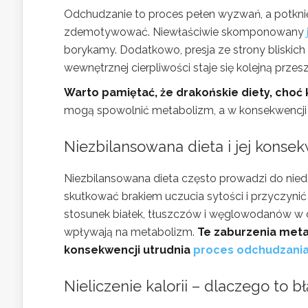
Odchudzanie to proces pełen wyzwań, a potknię
zdemotywować. Niewłaściwie skomponowany
borykamy. Dodatkowo, presja ze strony bliskich 
wewnętrznej cierpliwości staje się kolejną przes
Warto pamiętać, że drakońskie diety, choć 
mogą spowolnić metabolizm, a w konsekwencji d
Niezbilansowana dieta i jej konse
Niezbilansowana dieta często prowadzi do ni
skutkować brakiem uczucia sytości i przyczynić
stosunek białek, tłuszczów i węglowodanów w di
wpływają na metabolizm.
Te zaburzenia meta
konsekwencji utrudnia
proces odchudzani
Nieliczenie kalorii – dlaczego to b