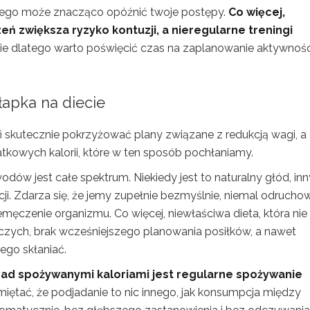
wego może znacząco opóźnić twoje postępy.
Co więcej,
ń zwiększa ryzyko kontuzji, a nieregularne treningi
e dlatego warto poświęcić czas na zaplanowanie aktywnośc
łapka na diecie
i skutecznie pokrzyżować plany związane z redukcją wagi, a
tkowych kalorii, które w ten sposób pochłaniamy.
dów jest całe spektrum. Niekiedy jest to naturalny głód, in
. Zdarza się, że jemy zupełnie bezmyślnie, niemal odruchow
emęczenie organizmu. Co więcej, niewłaściwa dieta, która nie
zych, brak wcześniejszego planowania posiłków, a nawet
ego skłaniać.
nad spożywanymi kaloriami jest regularne spożywanie
iętać, że podjadanie to nic innego, jak konsumpcja między