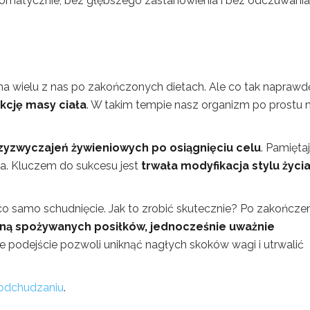
tomatycznie, bez głębszego zastanowienia i bez odczuwania
 zna wielu z nas po zakończonych dietach. Ale co tak naprawd
kcję masy ciała
. W takim tempie nasz organizm po prostu n
yzwyczajeń żywieniowych po osiągnięciu celu
. Pamięta
na. Kluczem do sukcesu jest
trwała modyfikacja stylu życia
 co samo schudnięcie. Jak to zrobić skutecznie? Po zakończe
zną spożywanych posiłków, jednocześnie uważnie
kie podejście pozwoli uniknąć nagłych skoków wagi i utrwalić
odchudzaniu
.