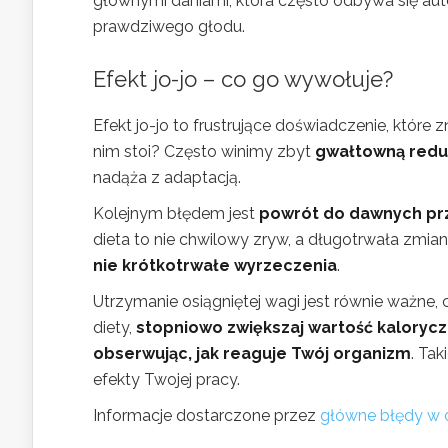
głównymi daniami, która często odbywa się au
prawdziwego głodu.
Efekt jo-jo – co go wywołuje?
Efekt jo-jo to frustrujące doświadczenie, które
nim stoi? Często winimy zbyt
gwałtowną redu
nadąża z adaptacją.
Kolejnym błędem jest
powrót do dawnych prz
dieta to nie chwilowy zryw, a długotrwała zmia
nie krótkotrwałe wyrzeczenia
.
Utrzymanie osiągniętej wagi jest równie ważne,
diety,
stopniowo zwiększaj wartość kaloryc
obserwując, jak reaguje Twój organizm
. Ta
efekty Twojej pracy.
Informacje dostarczone przez
główne błędy w 