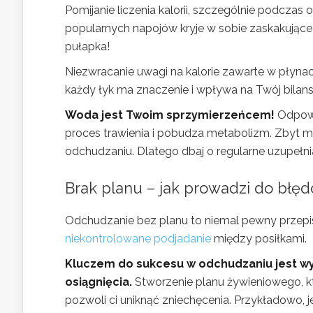
Pomijanie liczenia kalorii, szczególnie podcza
popularnych napojów kryje w sobie zaskakujące 
pułapka!
Niezwracanie uwagi na kalorie zawarte w płynac
każdy łyk ma znaczenie i wpływa na Twój bilan
Woda jest Twoim sprzymierzeńcem!
Odpowi
proces trawienia i pobudza metabolizm. Zbyt 
odchudzaniu. Dlatego dbaj o regularne uzupełnia
Brak planu – jak prowadzi do błę
Odchudzanie bez planu to niemal pewny przepis
niekontrolowane podjadanie
między posiłkami.
Kluczem do sukcesu w odchudzaniu jest wyz
osiągnięcia.
Stworzenie planu żywieniowego, kt
pozwoli ci uniknąć zniechęcenia. Przykładowo, 