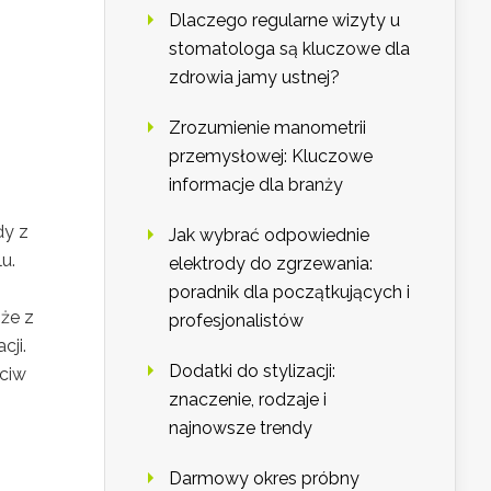
Dlaczego regularne wizyty u
stomatologa są kluczowe dla
zdrowia jamy ustnej?
Zrozumienie manometrii
przemysłowej: Kluczowe
informacje dla branży
dy z
Jak wybrać odpowiednie
u.
elektrody do zgrzewania:
poradnik dla początkujących i
że z
profesjonalistów
cji.
Dodatki do stylizacji:
eciw
znaczenie, rodzaje i
najnowsze trendy
Darmowy okres próbny