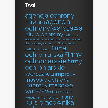
Tagi
agencja ochrony
agencja
mienia
ochrony warszawa
biuro ochrony
castingi dla
dzieci do seriali
castingi dla modelek
castingi
dla młodzieży
castingi do filmów i seriali
firma
castingi na modelkę
Firmy
ochroniarska
ochroniarskie
firmy
ochroniarskie
warszawa
imprezy
masowe ochrona
imprezy masowe
warszawa
jaśmin sala
kurs ochrony
weselna
kurs pracownika