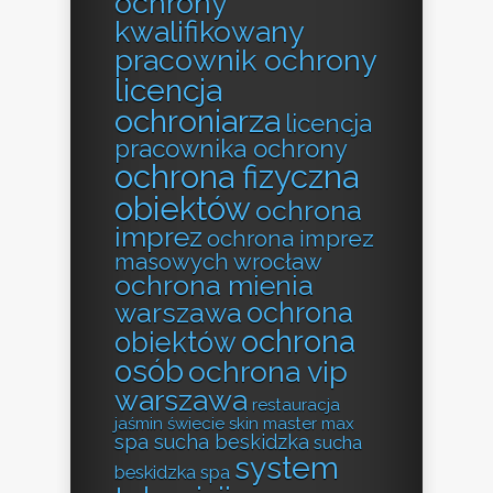
ochrony
kwalifikowany
pracownik ochrony
licencja
ochroniarza
licencja
pracownika ochrony
ochrona fizyczna
obiektów
ochrona
imprez
ochrona imprez
masowych wrocław
ochrona mienia
ochrona
warszawa
ochrona
obiektów
osób
ochrona vip
warszawa
restauracja
jaśmin świecie
skin master max
spa sucha beskidzka
sucha
system
beskidzka spa