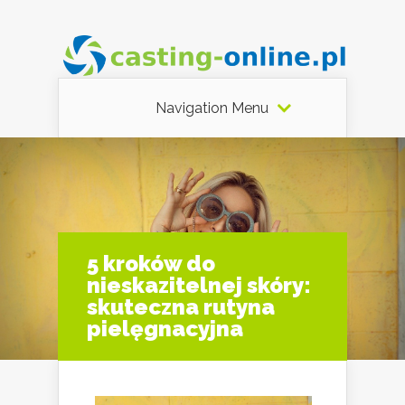
Navigation Menu
5 kroków do
nieskazitelnej skóry:
skuteczna rutyna
pielęgnacyjna